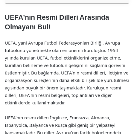
UEFA’nın Resmi Dilleri Arasında
Olmayanı Bul!
UEFA, yani Avrupa Futbol Federasyonları Birliği, Avrupa
futbolunu yönetmekte olan en önemli kuruluştur. 1954
yılında kurulan UEFA, futbol etkinliklerini organize etme,
kuralları belirleme ve futbolun gelişimini sağlama görevini
üstlenmiştir. Bu bağlamda, UEFA’nın resmi dilleri, iletişim ve
organizasyon süreçlerinin daha etkili bir şekilde yürütülmesi
açısından büyük bir önem taşımaktadır. Kuruluşun resmi
dilleri, UEFA’nın resmi belgeleri, toplantıları ve diğer
etkinliklerde kullanılmaktadır.
UEFA’nın resmi dilleri İngilizce, Fransızca, Almanca,
İspanyolca, İtalyanca ve Rusça gibi geniş bir yelpazeyi
kapsamaktadır. Bu diller, Avrupa’nın farklı bölgelerindeki