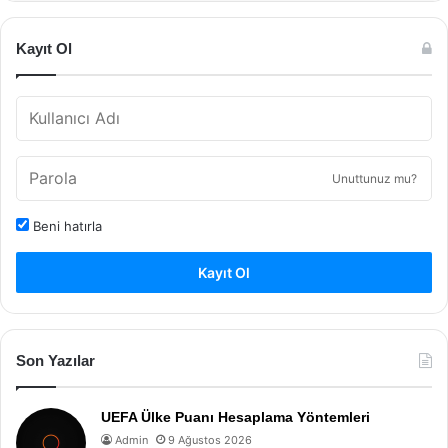
Kayıt Ol
Unuttunuz mu?
Beni hatırla
Kayıt Ol
Son Yazılar
UEFA Ülke Puanı Hesaplama Yöntemleri
Admin
9 Ağustos 2026