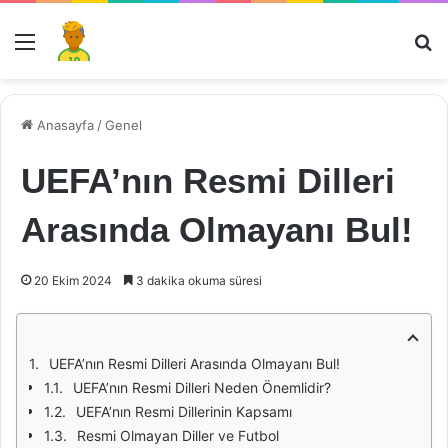
Menü
Ar
Anasayfa
/
Genel
UEFA’nın Resmi Dilleri
Arasında Olmayanı Bul!
20 Ekim 2024
3 dakika okuma süresi
UEFA’nın Resmi Dilleri Arasında Olmayanı Bul!
UEFA’nın Resmi Dilleri Neden Önemlidir?
UEFA’nın Resmi Dillerinin Kapsamı
Resmi Olmayan Diller ve Futbol