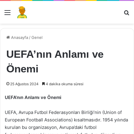
Menü
Ar
Anasayfa
/
Genel
UEFA’nın Anlamı ve
Önemi
25 Ağustos 2024
4 dakika okuma süresi
UEFA’nın Anlamı ve Önemi
UEFA, Avrupa Futbol Federasyonları Birliği’nin (Union of
European Football Associations) kısaltmasıdır. 1954 yılında
kurulan bu organizasyon, Avrupa’daki futbol