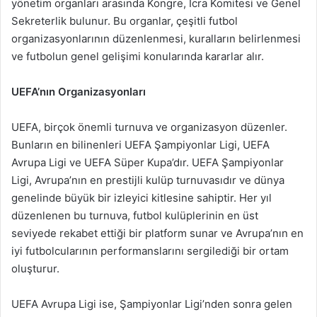
yönetim organları arasında Kongre, İcra Komitesi ve Genel
Sekreterlik bulunur. Bu organlar, çeşitli futbol
organizasyonlarının düzenlenmesi, kuralların belirlenmesi
ve futbolun genel gelişimi konularında kararlar alır.
UEFA’nın Organizasyonları
UEFA, birçok önemli turnuva ve organizasyon düzenler.
Bunların en bilinenleri UEFA Şampiyonlar Ligi, UEFA
Avrupa Ligi ve UEFA Süper Kupa’dır. UEFA Şampiyonlar
Ligi, Avrupa’nın en prestijli kulüp turnuvasıdır ve dünya
genelinde büyük bir izleyici kitlesine sahiptir. Her yıl
düzenlenen bu turnuva, futbol kulüplerinin en üst
seviyede rekabet ettiği bir platform sunar ve Avrupa’nın en
iyi futbolcularının performanslarını sergilediği bir ortam
oluşturur.
UEFA Avrupa Ligi ise, Şampiyonlar Ligi’nden sonra gelen