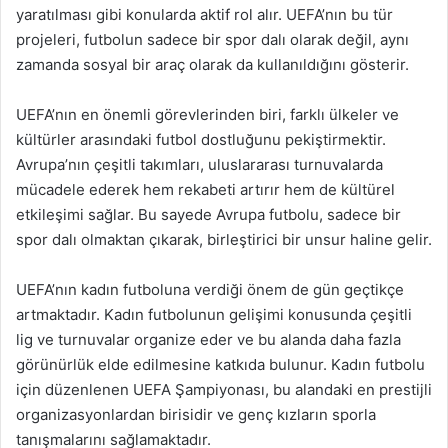
yaratılması gibi konularda aktif rol alır. UEFA’nın bu tür
projeleri, futbolun sadece bir spor dalı olarak değil, aynı
zamanda sosyal bir araç olarak da kullanıldığını gösterir.
UEFA’nın en önemli görevlerinden biri, farklı ülkeler ve
kültürler arasındaki futbol dostluğunu pekiştirmektir.
Avrupa’nın çeşitli takımları, uluslararası turnuvalarda
mücadele ederek hem rekabeti artırır hem de kültürel
etkileşimi sağlar. Bu sayede Avrupa futbolu, sadece bir
spor dalı olmaktan çıkarak, birleştirici bir unsur haline gelir.
UEFA’nın kadın futboluna verdiği önem de gün geçtikçe
artmaktadır. Kadın futbolunun gelişimi konusunda çeşitli
lig ve turnuvalar organize eder ve bu alanda daha fazla
görünürlük elde edilmesine katkıda bulunur. Kadın futbolu
için düzenlenen UEFA Şampiyonası, bu alandaki en prestijli
organizasyonlardan birisidir ve genç kızların sporla
tanışmalarını sağlamaktadır.