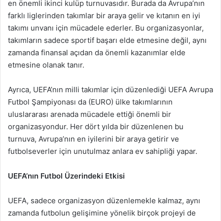
en önemli ikinci kulüp turnuvasıdır. Burada da Avrupa’nın
farklı liglerinden takımlar bir araya gelir ve kıtanın en iyi
takımı unvanı için mücadele ederler. Bu organizasyonlar,
takımların sadece sportif başarı elde etmesine değil, aynı
zamanda finansal açıdan da önemli kazanımlar elde
etmesine olanak tanır.
Ayrıca, UEFA’nın milli takımlar için düzenlediği UEFA Avrupa
Futbol Şampiyonası da (EURO) ülke takımlarının
uluslararası arenada mücadele ettiği önemli bir
organizasyondur. Her dört yılda bir düzenlenen bu
turnuva, Avrupa’nın en iyilerini bir araya getirir ve
futbolseverler için unutulmaz anlara ev sahipliği yapar.
UEFA’nın Futbol Üzerindeki Etkisi
UEFA, sadece organizasyon düzenlemekle kalmaz, aynı
zamanda futbolun gelişimine yönelik birçok projeyi de