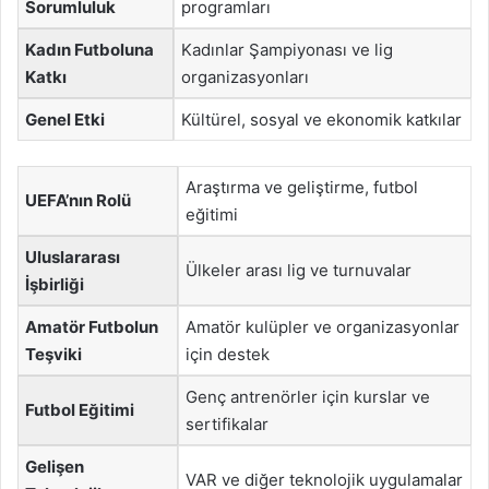
Sorumluluk
programları
Kadın Futboluna
Kadınlar Şampiyonası ve lig
Katkı
organizasyonları
Genel Etki
Kültürel, sosyal ve ekonomik katkılar
Araştırma ve geliştirme, futbol
UEFA’nın Rolü
eğitimi
Uluslararası
Ülkeler arası lig ve turnuvalar
İşbirliği
Amatör Futbolun
Amatör kulüpler ve organizasyonlar
Teşviki
için destek
Genç antrenörler için kurslar ve
Futbol Eğitimi
sertifikalar
Gelişen
VAR ve diğer teknolojik uygulamalar