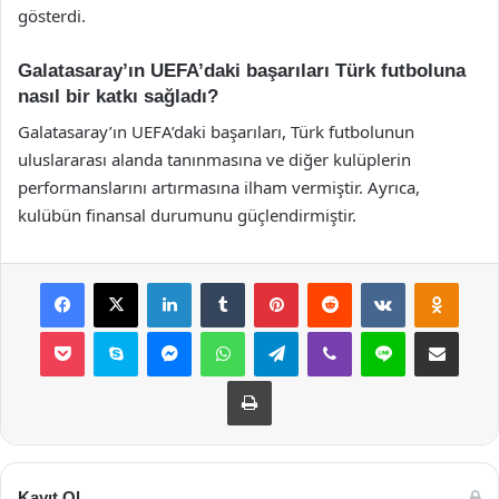
gösterdi.
Galatasaray’ın UEFA’daki başarıları Türk futboluna
nasıl bir katkı sağladı?
Galatasaray’ın UEFA’daki başarıları, Türk futbolunun
uluslararası alanda tanınmasına ve diğer kulüplerin
performanslarını artırmasına ilham vermiştir. Ayrıca,
kulübün finansal durumunu güçlendirmiştir.
Facebook
X
LinkedIn
Tumblr
Pinterest
Reddit
VKontakte
Odnok
Pocket
Skype
Messenger
WhatsApp
Telegram
Viber
Line
E-Posta ile payla
Yazdır
Kayıt Ol