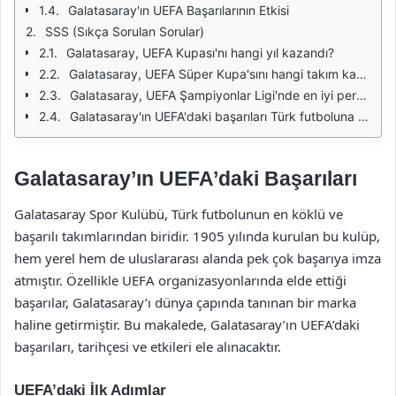
Galatasaray'ın UEFA Başarılarının Etkisi
SSS (Sıkça Sorulan Sorular)
Galatasaray, UEFA Kupası'nı hangi yıl kazandı?
Galatasaray, UEFA Süper Kupa'sını hangi takım karşısında kazandı?
Galatasaray, UEFA Şampiyonlar Ligi'nde en iyi performansını hangi sezonda gösterdi?
Galatasaray'ın UEFA'daki başarıları Türk futboluna nasıl bir katkı sağladı?
Galatasaray’ın UEFA’daki Başarıları
Galatasaray Spor Kulübü, Türk futbolunun en köklü ve
başarılı takımlarından biridir. 1905 yılında kurulan bu kulüp,
hem yerel hem de uluslararası alanda pek çok başarıya imza
atmıştır. Özellikle UEFA organizasyonlarında elde ettiği
başarılar, Galatasaray’ı dünya çapında tanınan bir marka
haline getirmiştir. Bu makalede, Galatasaray’ın UEFA’daki
başarıları, tarihçesi ve etkileri ele alınacaktır.
UEFA’daki İlk Adımlar