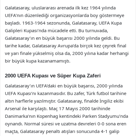
Galatasaray, uluslararası arenada ilk kez 1964 yılında
UEFA’nın düzenlediği organizasyonlarda boy göstermeye
başladı. 1963-1964 sezonunda, Galatasaray, UEFA Kupa
Galipleri Kupası’nda mücadele etti. Bu turnuvada,
Galatasaray’ın en büyük başarısı 2000 yılında geldi. Bu
tarihe kadar, Galatasaray Avrupa’da birçok kez çeyrek final
ve yarı finale yükselmiş olsa da, 2000 yılına kadar herhangi
bir büyük kupa kazanamamıştı.
2000 UEFA Kupası ve Süper Kupa Zaferi
Galatasaray’ın UEFA’daki en büyük başarısı, 2000 yılında
UEFA Kupası’nı kazanmasıdır. Bu zafer, Türk futbol tarihine
altın harflerle yazılmıştır. Galatasaray, finalde İngiliz ekibi
Arsenal ile karşılaştı. Maç 17 Mayıs 2000 tarihinde
Danimarka’nın Kopenhag kentindeki Parken Stadyumu’nda
oynandı. Normal süresi ve uzatma devreleri 0-0 sona eren
maçta, Galatasaray penaltı atışları sonucunda 4-1 galip