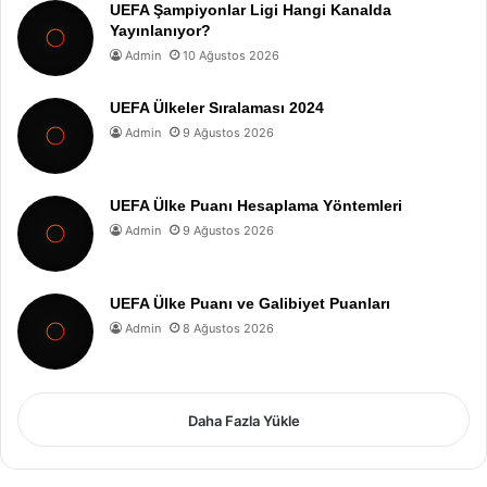
UEFA Şampiyonlar Ligi Hangi Kanalda
Yayınlanıyor?
Admin
10 Ağustos 2026
UEFA Ülkeler Sıralaması 2024
Admin
9 Ağustos 2026
UEFA Ülke Puanı Hesaplama Yöntemleri
Admin
9 Ağustos 2026
UEFA Ülke Puanı ve Galibiyet Puanları
Admin
8 Ağustos 2026
Daha Fazla Yükle