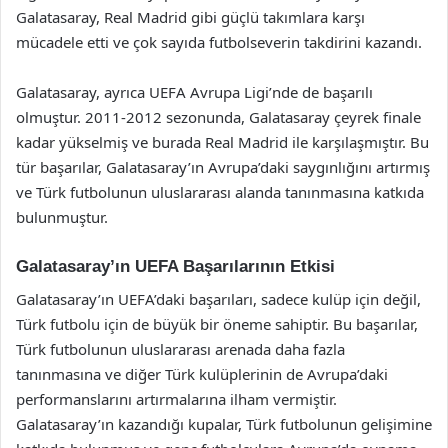
Galatasaray, Real Madrid gibi güçlü takımlara karşı
mücadele etti ve çok sayıda futbolseverin takdirini kazandı.
Galatasaray, ayrıca UEFA Avrupa Ligi’nde de başarılı
olmuştur. 2011-2012 sezonunda, Galatasaray çeyrek finale
kadar yükselmiş ve burada Real Madrid ile karşılaşmıştır. Bu
tür başarılar, Galatasaray’ın Avrupa’daki saygınlığını artırmış
ve Türk futbolunun uluslararası alanda tanınmasına katkıda
bulunmuştur.
Galatasaray’ın UEFA Başarılarının Etkisi
Galatasaray’ın UEFA’daki başarıları, sadece kulüp için değil,
Türk futbolu için de büyük bir öneme sahiptir. Bu başarılar,
Türk futbolunun uluslararası arenada daha fazla
tanınmasına ve diğer Türk kulüplerinin de Avrupa’daki
performanslarını artırmalarına ilham vermiştir.
Galatasaray’ın kazandığı kupalar, Türk futbolunun gelişimine