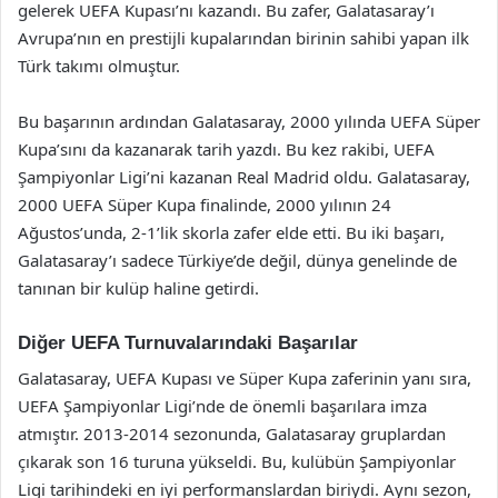
gelerek UEFA Kupası’nı kazandı. Bu zafer, Galatasaray’ı
Avrupa’nın en prestijli kupalarından birinin sahibi yapan ilk
Türk takımı olmuştur.
Bu başarının ardından Galatasaray, 2000 yılında UEFA Süper
Kupa’sını da kazanarak tarih yazdı. Bu kez rakibi, UEFA
Şampiyonlar Ligi’ni kazanan Real Madrid oldu. Galatasaray,
2000 UEFA Süper Kupa finalinde, 2000 yılının 24
Ağustos’unda, 2-1’lik skorla zafer elde etti. Bu iki başarı,
Galatasaray’ı sadece Türkiye’de değil, dünya genelinde de
tanınan bir kulüp haline getirdi.
Diğer UEFA Turnuvalarındaki Başarılar
Galatasaray, UEFA Kupası ve Süper Kupa zaferinin yanı sıra,
UEFA Şampiyonlar Ligi’nde de önemli başarılara imza
atmıştır. 2013-2014 sezonunda, Galatasaray gruplardan
çıkarak son 16 turuna yükseldi. Bu, kulübün Şampiyonlar
Ligi tarihindeki en iyi performanslardan biriydi. Aynı sezon,