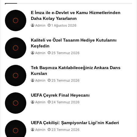
E İmza ile e-Devlet ve Kamu Hizmetlerinden
Daha Kolay Yararlanın
Admin
1 Ağustos 2026
Kaliteli ve Özel Tasarım Hediye Kutularını
Keşfedin
Admin
25 Temmuz 2026
Tek Başınıza Katılabileceğiniz Ankara Dans
Kursları
Admin
25 Temmuz 2026
UEFA Çeyrek Final Heyecanı
Admin
24 Temmuz 2026
UEFA Çekilişi: Şampiyonlar Ligi’nin Kaderi
Admin
23 Temmuz 2026