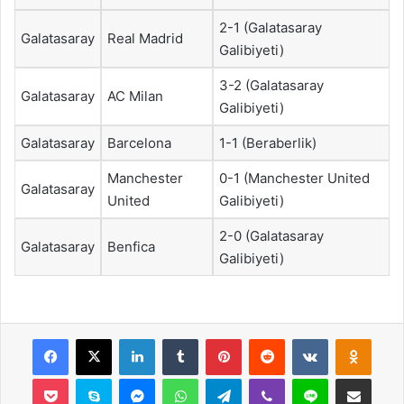
2-1 (Galatasaray
Galatasaray
Real Madrid
Galibiyeti)
3-2 (Galatasaray
Galatasaray
AC Milan
Galibiyeti)
Galatasaray
Barcelona
1-1 (Beraberlik)
Manchester
0-1 (Manchester United
Galatasaray
United
Galibiyeti)
2-0 (Galatasaray
Galatasaray
Benfica
Galibiyeti)
Facebook
X
LinkedIn
Tumblr
Pinterest
Reddit
VKontakte
Odnok
Pocket
Skype
Messenger
WhatsApp
Telegram
Viber
Line
E-Posta ile payla