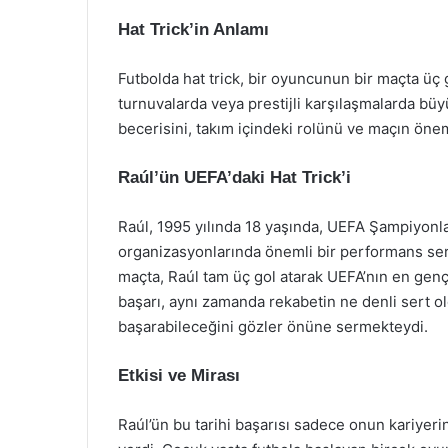
Hat Trick’in Anlamı
Futbolda hat trick, bir oyuncunun bir maçta üç 
turnuvalarda veya prestijli karşılaşmalarda büy
becerisini, takım içindeki rolünü ve maçın önem
Raúl’ün UEFA’daki Hat Trick’i
Raúl, 1995 yılında 18 yaşında, UEFA Şampiyonlar
organizasyonlarında önemli bir performans ser
maçta, Raúl tam üç gol atarak UEFA’nın en genç
başarı, aynı zamanda rekabetin ne denli sert o
başarabileceğini gözler önüne sermekteydi.
Etkisi ve Mirası
Raúl’ün bu tarihi başarısı sadece onun kariyeri