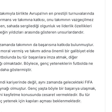
kımıyla birlikte Avrupa’nın en prestijli turnuvalarında
rmans ve takımına katkısı, onu takımının vazgeçilmez
en, sahada sergilediği olgunluk ve liderlik özellikleri
ceğin yıldızları arasında gösteren unsurlardandır.
ı zamanda takımının da başarısına katkıda bulunmuştur.
oral vermiş ve takımı adına önemli bir galibiyet elde
tbolunda bu tür başarılara imza atmak, diğer
ğı olmaktadır. Böylece, genç yeteneklerin futbolda ne
 daha göstermiştir.
ndi kariyerinde değil, aynı zamanda gelecekteki FIFA
aynağı olmuştur. Genç yaşta böyle bir başarıya ulaşmak,
rini keşfetme konusunda cesaret vermektedir. Bu tür
nç yetenek için kapıları açması beklenmektedir.