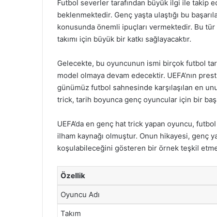
Futbol severler tarafından büyük ilgi ile taki
beklenmektedir. Genç yaşta ulaştığı bu başarıla
konusunda önemli ipuçları vermektedir. Bu tü
takımı için büyük bir katkı sağlayacaktır.
Gelecekte, bu oyuncunun ismi birçok futbol tari
model olmaya devam edecektir. UEFA’nın prestij
günümüz futbol sahnesinde karşılaşılan en unut
trick, tarih boyunca genç oyuncular için bir başa
UEFA’da en genç hat trick yapan oyuncu, futbo
ilham kaynağı olmuştur. Onun hikayesi, genç ya
koşulabileceğini gösteren bir örnek teşkil etme
Özellik
Oyuncu Adı
Takım