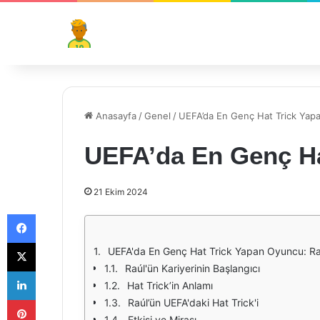
Anasayfa
/
Genel
/
UEFA’da En Genç Hat Trick Yap
UEFA’da En Genç Ha
21 Ekim 2024
Facebook
X
UEFA'da En Genç Hat Trick Yapan Oyuncu: Raúl
Raúl'ün Kariyerinin Başlangıcı
LinkedIn
Hat Trick’in Anlamı
Pinterest
Raúl’ün UEFA'daki Hat Trick'i
Etkisi ve Mirası