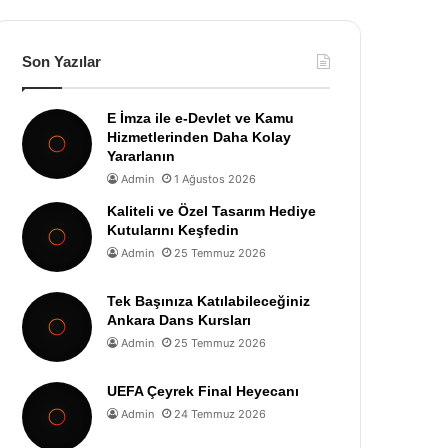
Son Yazılar
E İmza ile e-Devlet ve Kamu
Hizmetlerinden Daha Kolay
Yararlanın
Admin
1 Ağustos 2026
Kaliteli ve Özel Tasarım Hediye
Kutularını Keşfedin
Admin
25 Temmuz 2026
Tek Başınıza Katılabileceğiniz
Ankara Dans Kursları
Admin
25 Temmuz 2026
UEFA Çeyrek Final Heyecanı
Admin
24 Temmuz 2026