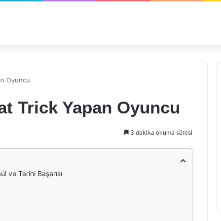
an Oyuncu
t Trick Yapan Oyuncu
3 dakika okuma süresi
 ve Tarihi Başarısı