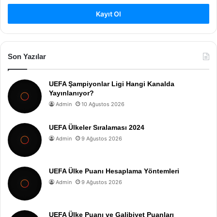
Kayıt Ol
Son Yazılar
UEFA Şampiyonlar Ligi Hangi Kanalda
Yayınlanıyor?
Admin
10 Ağustos 2026
UEFA Ülkeler Sıralaması 2024
Admin
9 Ağustos 2026
UEFA Ülke Puanı Hesaplama Yöntemleri
Admin
9 Ağustos 2026
UEFA Ülke Puanı ve Galibiyet Puanları