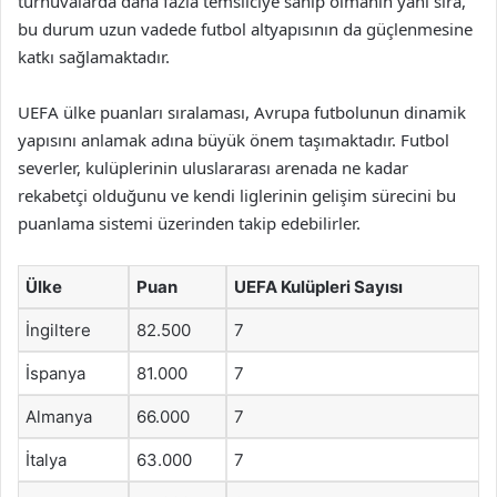
turnuvalarda daha fazla temsilciye sahip olmanın yanı sıra,
bu durum uzun vadede futbol altyapısının da güçlenmesine
katkı sağlamaktadır.
UEFA ülke puanları sıralaması, Avrupa futbolunun dinamik
yapısını anlamak adına büyük önem taşımaktadır. Futbol
severler, kulüplerinin uluslararası arenada ne kadar
rekabetçi olduğunu ve kendi liglerinin gelişim sürecini bu
puanlama sistemi üzerinden takip edebilirler.
Ülke
Puan
UEFA Kulüpleri Sayısı
İngiltere
82.500
7
İspanya
81.000
7
Almanya
66.000
7
İtalya
63.000
7