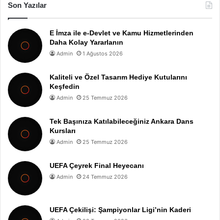
Son Yazılar
E İmza ile e-Devlet ve Kamu Hizmetlerinden
Daha Kolay Yararlanın
Admin
1 Ağustos 2026
Kaliteli ve Özel Tasarım Hediye Kutularını
Keşfedin
Admin
25 Temmuz 2026
Tek Başınıza Katılabileceğiniz Ankara Dans
Kursları
Admin
25 Temmuz 2026
UEFA Çeyrek Final Heyecanı
Admin
24 Temmuz 2026
UEFA Çekilişi: Şampiyonlar Ligi’nin Kaderi