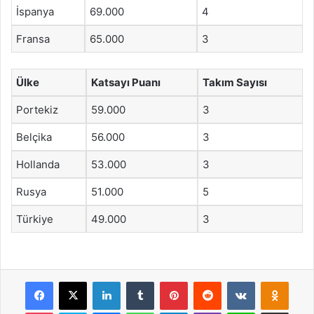
İspanya
69.000
4
Fransa
65.000
3
Ülke
Katsayı Puanı
Takım Sayısı
Portekiz
59.000
3
Belçika
56.000
3
Hollanda
53.000
3
Rusya
51.000
5
Türkiye
49.000
3
Facebook
X
LinkedIn
Tumblr
Pinterest
Reddit
VKontakte
Odnok
Pocket
Skype
Messenger
WhatsApp
Telegram
Viber
Line
E-Posta ile payla