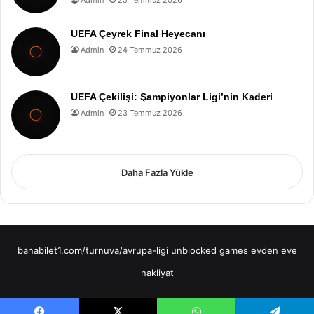
Admin
25 Temmuz 2026
UEFA Çeyrek Final Heyecanı
Admin
24 Temmuz 2026
UEFA Çekilişi: Şampiyonlar Ligi’nin Kaderi
Admin
23 Temmuz 2026
Daha Fazla Yükle
banabilet1.com/turnuva/avrupa-ligi
unblocked games
evden eve
nakliyat