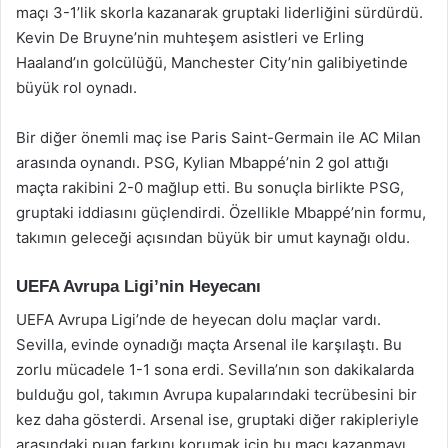
maçı 3-1’lik skorla kazanarak gruptaki liderliğini sürdürdü.
Kevin De Bruyne’nin muhteşem asistleri ve Erling
Haaland’ın golcülüğü, Manchester City’nin galibiyetinde
büyük rol oynadı.
Bir diğer önemli maç ise Paris Saint-Germain ile AC Milan
arasında oynandı. PSG, Kylian Mbappé’nin 2 gol attığı
maçta rakibini 2-0 mağlup etti. Bu sonuçla birlikte PSG,
gruptaki iddiasını güçlendirdi. Özellikle Mbappé’nin formu,
takımın geleceği açısından büyük bir umut kaynağı oldu.
UEFA Avrupa Ligi’nin Heyecanı
UEFA Avrupa Ligi’nde de heyecan dolu maçlar vardı.
Sevilla, evinde oynadığı maçta Arsenal ile karşılaştı. Bu
zorlu mücadele 1-1 sona erdi. Sevilla’nın son dakikalarda
bulduğu gol, takımın Avrupa kupalarındaki tecrübesini bir
kez daha gösterdi. Arsenal ise, gruptaki diğer rakipleriyle
arasındaki puan farkını korumak için bu maçı kazanmayı