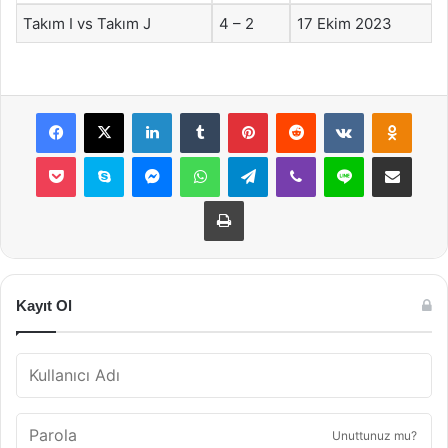
Takım I vs Takım J
4 – 2
17 Ekim 2023
Facebook
X
LinkedIn
Tumblr
Pinterest
Reddit
VKontakte
Odnok
Pocket
Skype
Messenger
WhatsApp
Telegram
Viber
Line
E-Posta ile payla
Yazdır
Kayıt Ol
Unuttunuz mu?