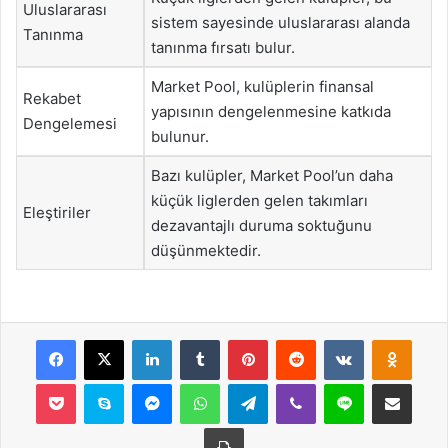
Uluslararası
sistem sayesinde uluslararası alanda
Tanınma
tanınma fırsatı bulur.
Market Pool, kulüplerin finansal
Rekabet
yapısının dengelenmesine katkıda
Dengelemesi
bulunur.
Bazı kulüpler, Market Pool’un daha
küçük liglerden gelen takımları
Eleştiriler
dezavantajlı duruma soktuğunu
düşünmektedir.
Facebook
X
LinkedIn
Tumblr
Pinterest
Reddit
VKontakte
Odnok
Pocket
Skype
Messenger
WhatsApp
Telegram
Viber
Line
E-Posta ile payla
Yazdır