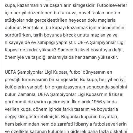
kupa, kazanmanın ve başarıların simgesidir. Futbolseverler
için her yıl düzenlenen bu turnuva, novel faolan unefon
stüdyolarında gerçekleştirilen heyecan dolu maçlarla
doludur. Her takım, bu kupayı kazanmak için mücadelesini
sürdürürken, tarih boyunca birçok unutulmaz anıya ve
hikayeye de ev sahipliği yapmıştır. UEFA Şampiyonlar Ligi
Kupası ne kadar yüksek? Sadece fiziksel boyutuyla değil,
önemiyle ve taşıdığı anlamıyla da her zaman yüksektir.
UEFA Şampiyonlar Ligi Kupası, futbol dünyasının en
prestijli turnuvasının bir simgesidir. Bu kupa, her yıl en iyi
kulüplerin yarıştığı bir organizasyonun sonucunda sahibini
bulur. Zamanla, UEFA Şampiyonlar Ligi Kupası’nın fiziksel
görünümü de evrim geçirmiştir. İlk olarak 1956 yılında
verilen kupa, dönem içinde farklı tasarım ve boyutlarla
değişiklik gösterebilmiştir. Bugünkü kupanın boyutları,
hem bakımından hem de zarafeti itibarıyla futbolseverlerin
ve özellikle kazanan kulüplerin giderek daha fazla dikkatini