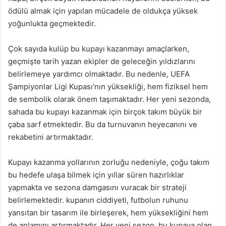
ödülü almak için yapılan mücadele de oldukça yüksek
yoğunlukta geçmektedir.
Çok sayıda kulüp bu kupayı kazanmayı amaçlarken,
geçmişte tarih yazan ekipler de geleceğin yıldızlarını
belirlemeye yardımcı olmaktadır. Bu nedenle, UEFA
Şampiyonlar Ligi Kupası’nın yüksekliği, hem fiziksel hem
de sembolik olarak önem taşımaktadır. Her yeni sezonda,
sahada bu kupayı kazanmak için birçok takım büyük bir
çaba sarf etmektedir. Bu da turnuvanın heyecanını ve
rekabetini artırmaktadır.
Kupayı kazanma yollarının zorluğu nedeniyle, çoğu takım
bu hedefe ulaşa bilmek için yıllar süren hazırlıklar
yapmakta ve sezona damgasını vuracak bir strateji
belirlemektedir. kupanın ciddiyeti, futbolun ruhunu
yansıtan bir tasarım ile birleşerek, hem yüksekliğini hem
de anlamını artırmaktadır. Her yeni sezon, bu kupaya olan