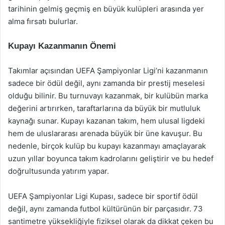
tarihinin gelmiş geçmiş en büyük kulüpleri arasında yer
alma fırsatı bulurlar.
Kupayı Kazanmanın Önemi
Takımlar açısından UEFA Şampiyonlar Ligi’ni kazanmanın
sadece bir ödül değil, aynı zamanda bir prestij meselesi
olduğu bilinir. Bu turnuvayı kazanmak, bir kulübün marka
değerini artırırken, taraftarlarına da büyük bir mutluluk
kaynağı sunar. Kupayı kazanan takım, hem ulusal ligdeki
hem de uluslararası arenada büyük bir üne kavuşur. Bu
nedenle, birçok kulüp bu kupayı kazanmayı amaçlayarak
uzun yıllar boyunca takım kadrolarını geliştirir ve bu hedef
doğrultusunda yatırım yapar.
UEFA Şampiyonlar Ligi Kupası, sadece bir sportif ödül
değil, aynı zamanda futbol kültürünün bir parçasıdır. 73
santimetre yüksekliğiyle fiziksel olarak da dikkat çeken bu