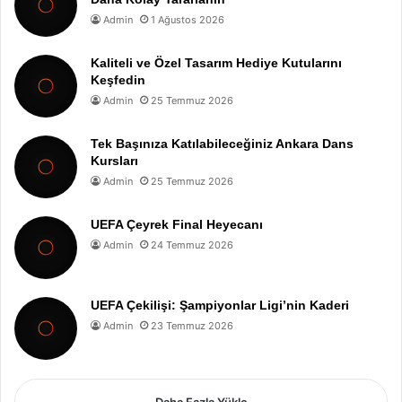
Admin
1 Ağustos 2026
Kaliteli ve Özel Tasarım Hediye Kutularını
Keşfedin
Admin
25 Temmuz 2026
Tek Başınıza Katılabileceğiniz Ankara Dans
Kursları
Admin
25 Temmuz 2026
UEFA Çeyrek Final Heyecanı
Admin
24 Temmuz 2026
UEFA Çekilişi: Şampiyonlar Ligi’nin Kaderi
Admin
23 Temmuz 2026