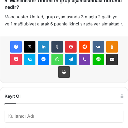
5. Manchester United’ın grup aşamasındaki durumu
nedir?
Manchester United, grup aşamasında 3 maçta 2 galibiyet
ve 1 mağlubiyet alarak 6 puanla ikinci sırada yer almaktadır.
Facebook
X
LinkedIn
Tumblr
Pinterest
Reddit
VKontakte
Odnok
Pocket
Skype
Messenger
WhatsApp
Telegram
Viber
Line
E-Posta ile payla
Yazdır
Kayıt Ol