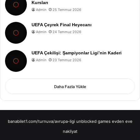
Kursları
Admin
25 Temmuz 2026
UEFA Çeyrek Final Heyecanı
Admin
24 Temmuz 2026
UEFA Çekilişi: Şampiyonlar Ligi’nin Kaderi
Admin
23 Temmuz 2026
Daha Fazla Yükle
banabilet1.com/turnuva/avrupa-ligi
unblocked games
evden eve
nakliyat