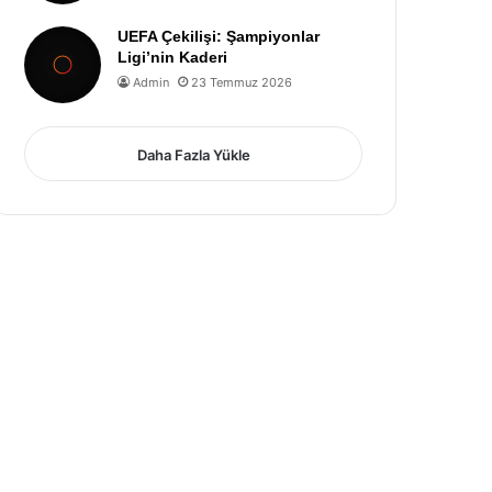
UEFA Çekilişi: Şampiyonlar
Ligi’nin Kaderi
Admin
23 Temmuz 2026
Daha Fazla Yükle