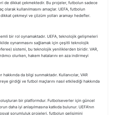
eri de dikkat çekmektedir. Bu projeler, futbolun sadece
raç olarak kullanılmasını amaçlar. UEFA, futbolun
a dikkat çekmeyi ve çözüm yolları aramayı hedefler.
mli bir rol oynamaktadır. UEFA, teknolojik gelişmeleri
ekilde oynanmasını sağlamak için çeşitli teknolojik
eree) sistemi, bu teknolojik yeniliklerden biridir. VAR,
ardımcı olurken, hakem hatalarını en aza indirmeyi
er hakkında da bilgi sunmaktadır. Kullanıcılar, VAR
reye girdiği ve futbol maçlarını nasıl etkilediği hakkında
 oluşturan bir platformdur. Futbolseverler için güncel
sporun daha iyi anlaşılmasına katkıda bulunur. UEFA’nın
osyal sorumluluk projeleri, futbolun gelişimini