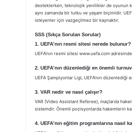
desteklerken, teknolojik yenilikler de oyunun ka
aynı zamanda bir tutku ve yaşam biçimidir. UE
isteyenler için vazgeçilmez bir kaynaktır.
SSS (Sıkça Sorulan Sorular)
1. UEFA’nın resmi sitesi nerede bulunur?
UEFA’nın resmi sitesi www.uefa.com adresinde
2. UEFA’nın düzenlediği en önemli turnuv
UEFA Şampiyonlar Ligi, UEFA’nın düzenlediği en 
3. VAR nedir ve nasıl çalışır?
VAR (Video Assistant Referee), maçlarda hakem h
sistemdir. Önemli pozisyonlarda hakemlerin kara
4. UEFA’nın eğitim programlarına nasıl ka