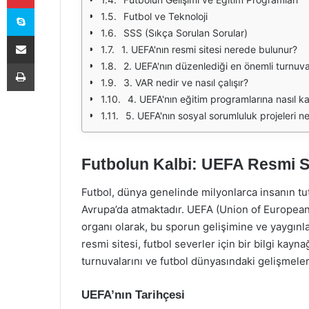
Skype
Futbol ve Teknoloji
SSS (Sıkça Sorulan Sorular)
E-Posta ile paylaş
1. UEFA'nın resmi sitesi nerede bulunur?
Yazdır
2. UEFA'nın düzenlediği en önemli turnuva
3. VAR nedir ve nasıl çalışır?
4. UEFA'nın eğitim programlarına nasıl kat
5. UEFA'nın sosyal sorumluluk projeleri ne
Futbolun Kalbi: UEFA Resmi S
Futbol, dünya genelinde milyonlarca insanın tutk
Avrupa’da atmaktadır. UEFA (Union of European
organı olarak, bu sporun gelişimine ve yaygın
resmi sitesi, futbol severler için bir bilgi kayn
turnuvalarını ve futbol dünyasındaki gelişmele
UEFA’nın Tarihçesi