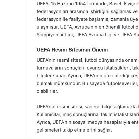
UEFA, 15 Haziran 1954 tarihinde, Basel, İsviçre
federasyonları arasında işbirliğini sağlamak ve 
federasyon ile faaliyete başlamış, zamanla üy
ulaşmıştır. UEFA, Avrupa’nın en önemli futbol 
Şampiyonlar Ligi, UEFA Avrupa Ligi ve UEFA Süpe
UEFA Resmi Sitesinin Önemi
UEFA’nın resmi sitesi, futbol dünyasında önemli 
turnuvaların sonuçları, oyuncu istatistikleri, ta
bilgiler sunar. Ayrıca, UEFA’nın düzenlediği çeşit
bulmak mümkündür. Bu sayede futbolseverler, fa
olabilirler.
UEFA’nın resmi sitesi, sadece bilgi sağlamakla 
Kullanıcılar, maç sonuçlarına, takım istatistikle
Ayrıca, UEFA’nın sosyal medya hesaplarıyla ente
gelişmeleri takip etmelerini sağlar.