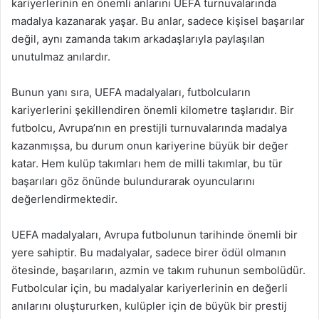
kariyerlerinin en önemli anlarını UEFA turnuvalarında
madalya kazanarak yaşar. Bu anlar, sadece kişisel başarılar
değil, aynı zamanda takım arkadaşlarıyla paylaşılan
unutulmaz anılardır.
Bunun yanı sıra, UEFA madalyaları, futbolcuların
kariyerlerini şekillendiren önemli kilometre taşlarıdır. Bir
futbolcu, Avrupa’nın en prestijli turnuvalarında madalya
kazanmışsa, bu durum onun kariyerine büyük bir değer
katar. Hem kulüp takımları hem de milli takımlar, bu tür
başarıları göz önünde bulundurarak oyuncularını
değerlendirmektedir.
UEFA madalyaları, Avrupa futbolunun tarihinde önemli bir
yere sahiptir. Bu madalyalar, sadece birer ödül olmanın
ötesinde, başarıların, azmin ve takım ruhunun sembolüdür.
Futbolcular için, bu madalyalar kariyerlerinin en değerli
anılarını oluştururken, kulüpler için de büyük bir prestij