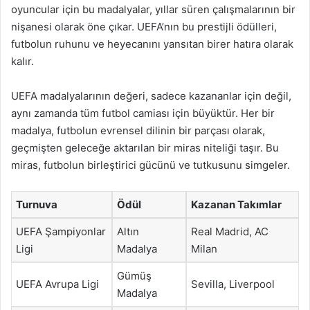
oyuncular için bu madalyalar, yıllar süren çalışmalarının bir
nişanesi olarak öne çıkar. UEFA’nın bu prestijli ödülleri,
futbolun ruhunu ve heyecanını yansıtan birer hatıra olarak
kalır.
UEFA madalyalarının değeri, sadece kazananlar için değil,
aynı zamanda tüm futbol camiası için büyüktür. Her bir
madalya, futbolun evrensel dilinin bir parçası olarak,
geçmişten geleceğe aktarılan bir miras niteliği taşır. Bu
miras, futbolun birleştirici gücünü ve tutkusunu simgeler.
Turnuva
Ödül
Kazanan Takımlar
UEFA Şampiyonlar
Altın
Real Madrid, AC
Ligi
Madalya
Milan
Gümüş
UEFA Avrupa Ligi
Sevilla, Liverpool
Madalya