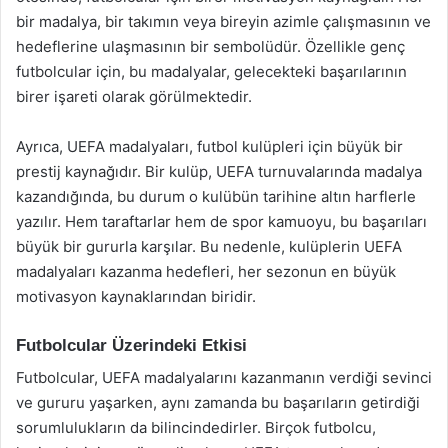
bir madalya, bir takımın veya bireyin azimle çalışmasının ve
hedeflerine ulaşmasının bir sembolüdür. Özellikle genç
futbolcular için, bu madalyalar, gelecekteki başarılarının
birer işareti olarak görülmektedir.
Ayrıca, UEFA madalyaları, futbol kulüpleri için büyük bir
prestij kaynağıdır. Bir kulüp, UEFA turnuvalarında madalya
kazandığında, bu durum o kulübün tarihine altın harflerle
yazılır. Hem taraftarlar hem de spor kamuoyu, bu başarıları
büyük bir gururla karşılar. Bu nedenle, kulüplerin UEFA
madalyaları kazanma hedefleri, her sezonun en büyük
motivasyon kaynaklarından biridir.
Futbolcular Üzerindeki Etkisi
Futbolcular, UEFA madalyalarını kazanmanın verdiği sevinci
ve gururu yaşarken, aynı zamanda bu başarıların getirdiği
sorumlulukların da bilincindedirler. Birçok futbolcu,