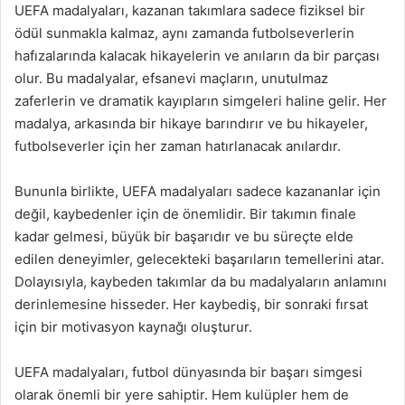
UEFA madalyaları, kazanan takımlara sadece fiziksel bir
ödül sunmakla kalmaz, aynı zamanda futbolseverlerin
hafızalarında kalacak hikayelerin ve anıların da bir parçası
olur. Bu madalyalar, efsanevi maçların, unutulmaz
zaferlerin ve dramatik kayıpların simgeleri haline gelir. Her
madalya, arkasında bir hikaye barındırır ve bu hikayeler,
futbolseverler için her zaman hatırlanacak anılardır.
Bununla birlikte, UEFA madalyaları sadece kazananlar için
değil, kaybedenler için de önemlidir. Bir takımın finale
kadar gelmesi, büyük bir başarıdır ve bu süreçte elde
edilen deneyimler, gelecekteki başarıların temellerini atar.
Dolayısıyla, kaybeden takımlar da bu madalyaların anlamını
derinlemesine hisseder. Her kaybediş, bir sonraki fırsat
için bir motivasyon kaynağı oluşturur.
UEFA madalyaları, futbol dünyasında bir başarı simgesi
olarak önemli bir yere sahiptir. Hem kulüpler hem de