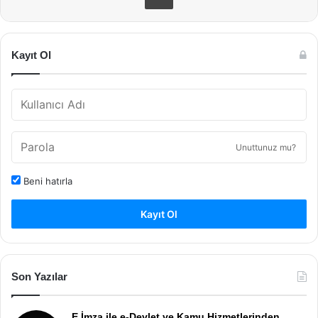
Kayıt Ol
Unuttunuz mu?
Beni hatırla
Kayıt Ol
Son Yazılar
E İmza ile e-Devlet ve Kamu Hizmetlerinden