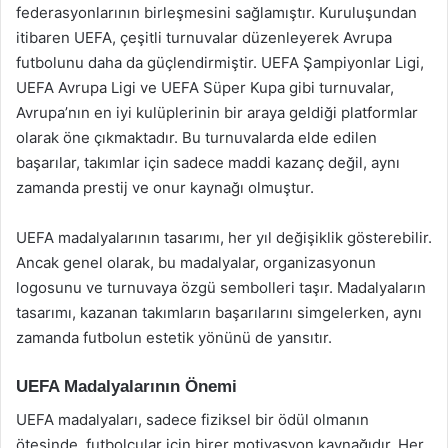
federasyonlarının birleşmesini sağlamıştır. Kuruluşundan
itibaren UEFA, çeşitli turnuvalar düzenleyerek Avrupa
futbolunu daha da güçlendirmiştir. UEFA Şampiyonlar Ligi,
UEFA Avrupa Ligi ve UEFA Süper Kupa gibi turnuvalar,
Avrupa’nın en iyi kulüplerinin bir araya geldiği platformlar
olarak öne çıkmaktadır. Bu turnuvalarda elde edilen
başarılar, takımlar için sadece maddi kazanç değil, aynı
zamanda prestij ve onur kaynağı olmuştur.
UEFA madalyalarının tasarımı, her yıl değişiklik gösterebilir.
Ancak genel olarak, bu madalyalar, organizasyonun
logosunu ve turnuvaya özgü sembolleri taşır. Madalyaların
tasarımı, kazanan takımların başarılarını simgelerken, aynı
zamanda futbolun estetik yönünü de yansıtır.
UEFA Madalyalarının Önemi
UEFA madalyaları, sadece fiziksel bir ödül olmanın
ötesinde, futbolcular için birer motivasyon kaynağıdır. Her