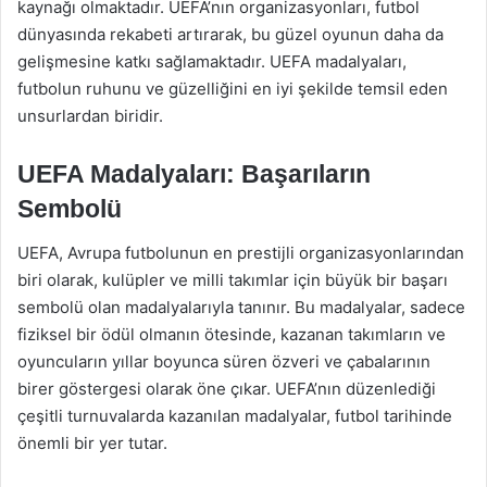
kaynağı olmaktadır. UEFA’nın organizasyonları, futbol
dünyasında rekabeti artırarak, bu güzel oyunun daha da
gelişmesine katkı sağlamaktadır. UEFA madalyaları,
futbolun ruhunu ve güzelliğini en iyi şekilde temsil eden
unsurlardan biridir.
UEFA Madalyaları: Başarıların
Sembolü
UEFA, Avrupa futbolunun en prestijli organizasyonlarından
biri olarak, kulüpler ve milli takımlar için büyük bir başarı
sembolü olan madalyalarıyla tanınır. Bu madalyalar, sadece
fiziksel bir ödül olmanın ötesinde, kazanan takımların ve
oyuncuların yıllar boyunca süren özveri ve çabalarının
birer göstergesi olarak öne çıkar. UEFA’nın düzenlediği
çeşitli turnuvalarda kazanılan madalyalar, futbol tarihinde
önemli bir yer tutar.