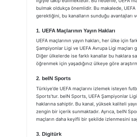
ilgiyle takip edilmektedir. Bu nedenle, UEFA ma
bulmak oldukça önemlidir. Bu makalede, UEFA ma
gerektiğini, bu kanalların sunduğu avantajları v
1. UEFA Maçlarının Yayın Hakları
UEFA maçlarının yayın hakları, her ülke için fa
Şampiyonlar Ligi ve UEFA Avrupa Ligi maçları g
Diğer ülkelerde ise farklı kanallar bu haklara s
öğrenmek için yaşadığınız ülkeye göre araştır
2. beIN Sports
Türkiye’de UEFA maçlarını izlemek isteyen futb
Sports’tur. beIN Sports, UEFA Şampiyonlar Ligi
haklarına sahiptir. Bu kanal, yüksek kaliteli yay
zengin bir içerik sunmaktadır. Ayrıca, beIN Sp
maçların daha keyifli bir şekilde izlenmesini sa
3. Digitürk