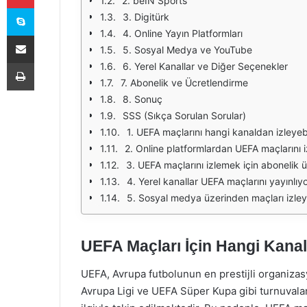
2. beIN Sports
Skype
3. Digitürk
4. Online Yayın Platformları
E-Posta ile paylaş
5. Sosyal Medya ve YouTube
Yazdır
6. Yerel Kanallar ve Diğer Seçenekler
7. Abonelik ve Ücretlendirme
8. Sonuç
SSS (Sıkça Sorulan Sorular)
1. UEFA maçlarını hangi kanaldan izleyebi
2. Online platformlardan UEFA maçlarını i
3. UEFA maçlarını izlemek için abonelik
4. Yerel kanallar UEFA maçlarını yayınlıy
5. Sosyal medya üzerinden maçları izley
UEFA Maçları İçin Hangi Kanal
UEFA, Avrupa futbolunun en prestijli organizas
Avrupa Ligi ve UEFA Süper Kupa gibi turnuvalar