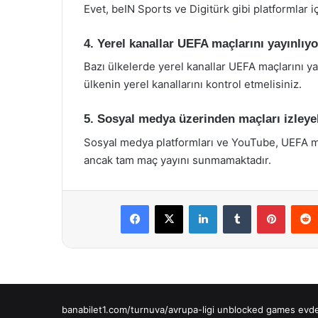
Evet, beIN Sports ve Digitürk gibi platformlar
4. Yerel kanallar UEFA maçlarını yayınlıy
Bazı ülkelerde yerel kanallar UEFA maçlarını ya
ülkenin yerel kanallarını kontrol etmelisiniz.
5. Sosyal medya üzerinden maçları izleye
Sosyal medya platformları ve YouTube, UEFA maç
ancak tam maç yayını sunmamaktadır.
Facebook
X
LinkedIn
Tumblr
Pintere
banabilet1.com/turnuva/avrupa-ligi
unblocked games
evde