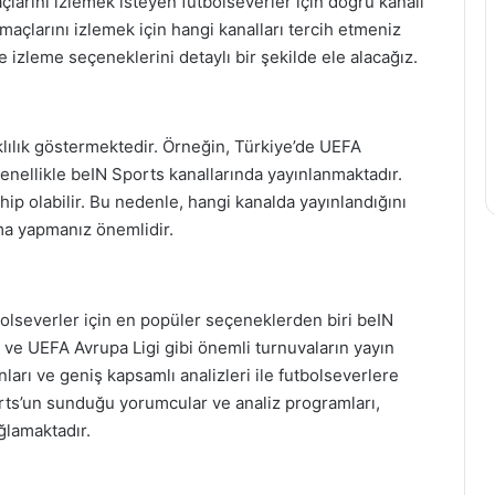
çlarını izlemek isteyen futbolseverler için doğru kanalı
çlarını izlemek için hangi kanalları tercih etmeniz
e izleme seçeneklerini detaylı bir şekilde ele alacağız.
rklılık göstermektedir. Örneğin, Türkiye’de UEFA
enellikle beIN Sports kanallarında yayınlanmaktadır.
ahip olabilir. Bu nedenle, hangi kanalda yayınlandığını
ma yapmanız önemlidir.
olseverler için en popüler seçeneklerden biri beIN
 ve UEFA Avrupa Ligi gibi önemli turnuvaların yayın
ınları ve geniş kapsamlı analizleri ile futbolseverlere
orts’un sunduğu yorumcular ve analiz programları,
ğlamaktadır.