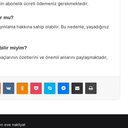
 için abonelik ücreti ödemeniz gerekmektedir.
or mu?
yınlama hakkına sahip olabilir. Bu nedenle, yaşadığınız
bilir miyim?
larının özetlerini ve önemli anlarını paylaşmaktadır,
st
Reddit
VKontakte
Odnoklassniki
Pocket
Skype
Messenger
E-Posta ile paylaş
Yazdır
n eve nakliyat