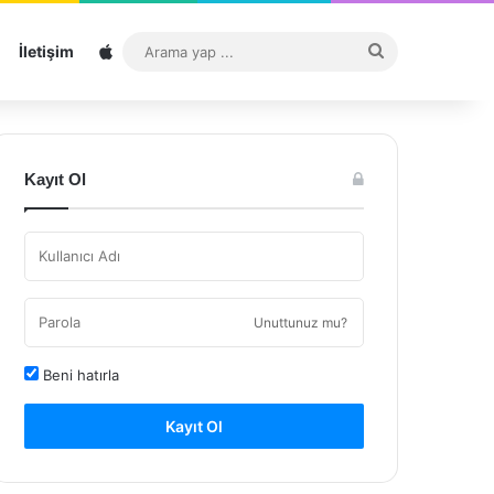
Sitemap
Arama
İletişim
yap
...
Kayıt Ol
Unuttunuz mu?
Beni hatırla
Kayıt Ol