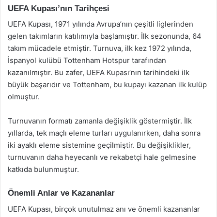
UEFA Kupası’nın Tarihçesi
UEFA Kupası, 1971 yılında Avrupa’nın çeşitli liglerinden
gelen takımların katılımıyla başlamıştır. İlk sezonunda, 64
takım mücadele etmiştir. Turnuva, ilk kez 1972 yılında,
İspanyol kulübü Tottenham Hotspur tarafından
kazanılmıştır. Bu zafer, UEFA Kupası’nın tarihindeki ilk
büyük başarıdır ve Tottenham, bu kupayı kazanan ilk kulüp
olmuştur.
Turnuvanın formatı zamanla değişiklik göstermiştir. İlk
yıllarda, tek maçlı eleme turları uygulanırken, daha sonra
iki ayaklı eleme sistemine geçilmiştir. Bu değişiklikler,
turnuvanın daha heyecanlı ve rekabetçi hale gelmesine
katkıda bulunmuştur.
Önemli Anlar ve Kazananlar
UEFA Kupası, birçok unutulmaz anı ve önemli kazananlar