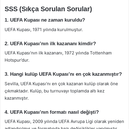
SSS (Sıkça Sorulan Sorular)
1. UEFA Kupası ne zaman kuruldu?
UEFA Kupası, 1971 yılında kurulmuştur.
2. UEFA Kupası’nın ilk kazananı kimdir?
UEFA Kupası’nın ilk kazananı, 1972 yılında Tottenham
Hotspur’dur.
3. Hangi kulüp UEFA Kupası’nı en çok kazanmıştır?
Sevilla, UEFA Kupası’nı en çok kazanan kulüp olarak öne
çıkmaktadır. Kulüp, bu turnuvayı toplamda altı kez
kazanmıştır.
4. UEFA Kupası’nın formatı nasıl değişti?
UEFA Kupası, 2009 yılında UEFA Avrupa Ligi olarak yeniden
adlandırılmış ve formatında bazı değişiklikler yapılmıştır.