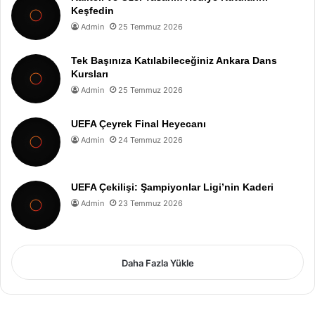
Keşfedin
Admin
25 Temmuz 2026
Tek Başınıza Katılabileceğiniz Ankara Dans
Kursları
Admin
25 Temmuz 2026
UEFA Çeyrek Final Heyecanı
Admin
24 Temmuz 2026
UEFA Çekilişi: Şampiyonlar Ligi’nin Kaderi
Admin
23 Temmuz 2026
Daha Fazla Yükle