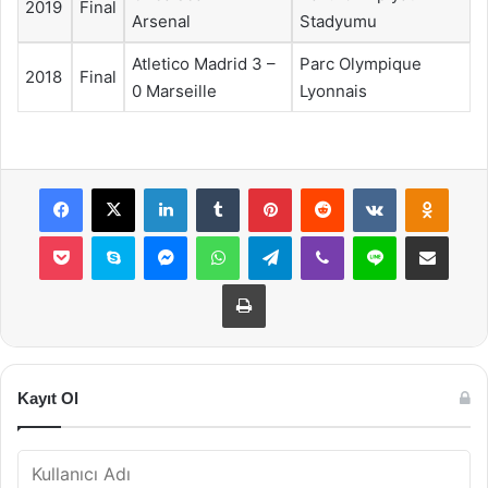
2019
Final
Arsenal
Stadyumu
Atletico Madrid 3 –
Parc Olympique
2018
Final
0 Marseille
Lyonnais
Facebook
X
LinkedIn
Tumblr
Pinterest
Reddit
VKontakte
Odnok
Pocket
Skype
Messenger
WhatsApp
Telegram
Viber
Line
E-Posta ile payla
Yazdır
Kayıt Ol