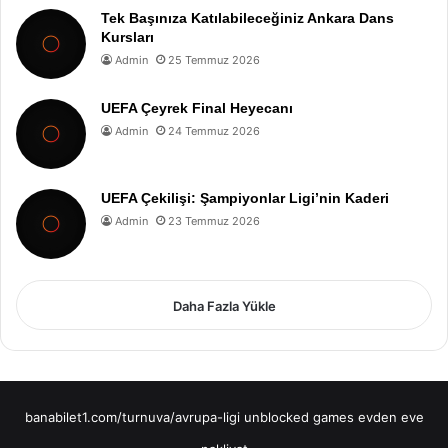
Tek Başınıza Katılabileceğiniz Ankara Dans
Kursları
Admin
25 Temmuz 2026
UEFA Çeyrek Final Heyecanı
Admin
24 Temmuz 2026
UEFA Çekilişi: Şampiyonlar Ligi’nin Kaderi
Admin
23 Temmuz 2026
Daha Fazla Yükle
banabilet1.com/turnuva/avrupa-ligi
unblocked games
evden eve