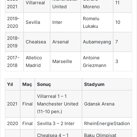
Villarreal
11
2021
United
Moreno
2019-
Romelu
Sevilla
Inter
10
2020
Lukaku
2018-
Chealsea
Arsenal
Aubameyang
7
2019
2017-
Atletico
Antoine
Marseille
3
2018
Madrid
Griezmann
Yıl
Maç
Sonuç
Stadyum
Villarreal 1 – 1
2021
Final
Manchester United
Gdansk Arena
(11-10 pen.)
2020
Final
Sevilla 3 – 2 Inter
RheinEnergieStadion
Chealsea 4 – 1
Baku Olimpiyat