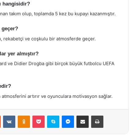
 hangisidir?
anan takım olup, toplamda 5 kez bu kupayı kazanmıştır.
 geçer?
, rekabetçi ve coşkulu bir atmosferde geçer.
ar yer almıştır?
rd ve Didier Drogba gibi birçok büyük futbolcu UEFA
edir?
n atmosferini artırır ve oyunculara motivasyon sağlar.
st
Reddit
VKontakte
Odnoklassniki
Pocket
Skype
Messenger
E-Posta ile paylaş
Yazdır