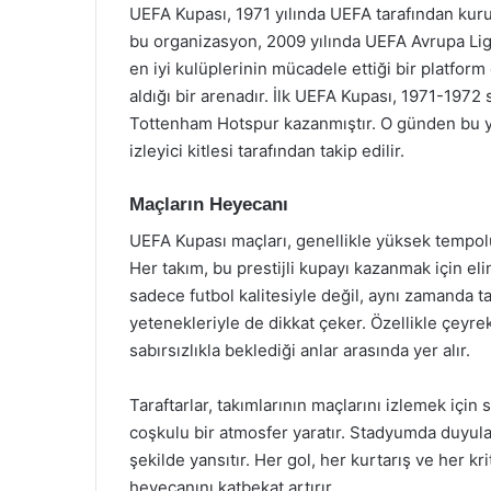
UEFA Kupası, 1971 yılında UEFA tarafından kurul
bu organizasyon, 2009 yılında UEFA Avrupa Ligi
en iyi kulüplerinin mücadele ettiği bir platform
aldığı bir arenadır. İlk UEFA Kupası, 1971-19
Tottenham Hotspur kazanmıştır. O günden bu ya
izleyici kitlesi tarafından takip edilir.
Maçların Heyecanı
UEFA Kupası maçları, genellikle yüksek tempolu
Her takım, bu prestijli kupayı kazanmak için el
sadece futbol kalitesiyle değil, aynı zamanda ta
yetenekleriyle de dikkat çeker. Özellikle çeyrek f
sabırsızlıkla beklediği anlar arasında yer alır.
Taraftarlar, takımlarının maçlarını izlemek için
coşkulu bir atmosfer yaratır. Stadyumda duyulan
şekilde yansıtır. Her gol, her kurtarış ve her kri
heyecanını katbekat artırır.