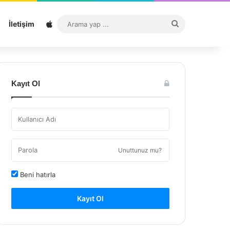
Sitemap
Arama
İletişim
yap
...
Kayıt Ol
Unuttunuz mu?
Beni hatırla
Kayıt Ol