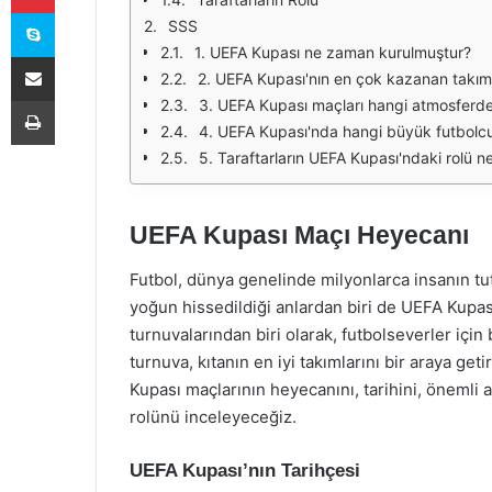
Skype
SSS
1. UEFA Kupası ne zaman kurulmuştur?
E-Posta ile paylaş
2. UEFA Kupası'nın en çok kazanan takımı
Yazdır
3. UEFA Kupası maçları hangi atmosferd
4. UEFA Kupası'nda hangi büyük futbolcul
5. Taraftarların UEFA Kupası'ndaki rolü n
UEFA Kupası Maçı Heyecanı
Futbol, dünya genelinde milyonlarca insanın tu
yoğun hissedildiği anlardan biri de UEFA Kupası
turnuvalarından biri olarak, futbolseverler içi
turnuva, kıtanın en iyi takımlarını bir araya g
Kupası maçlarının heyecanını, tarihini, önemli 
rolünü inceleyeceğiz.
UEFA Kupası’nın Tarihçesi