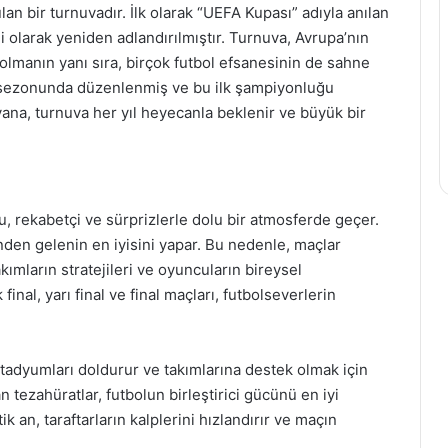
an bir turnuvadır. İlk olarak “UEFA Kupası” adıyla anılan
 olarak yeniden adlandırılmıştır. Turnuva, Avrupa’nın
 olmanın yanı sıra, birçok futbol efsanesinin de sahne
72 sezonunda düzenlenmiş ve bu ilk şampiyonluğu
na, turnuva her yıl heyecanla beklenir ve büyük bir
, rekabetçi ve sürprizlerle dolu bir atmosferde geçer.
inden gelenin en iyisini yapar. Bu nedenle, maçlar
kımların stratejileri ve oyuncuların bireysel
inal, yarı final ve final maçları, futbolseverlerin
 stadyumları doldurur ve takımlarına destek olmak için
 tezahüratlar, futbolun birleştirici gücünü en iyi
tik an, taraftarların kalplerini hızlandırır ve maçın