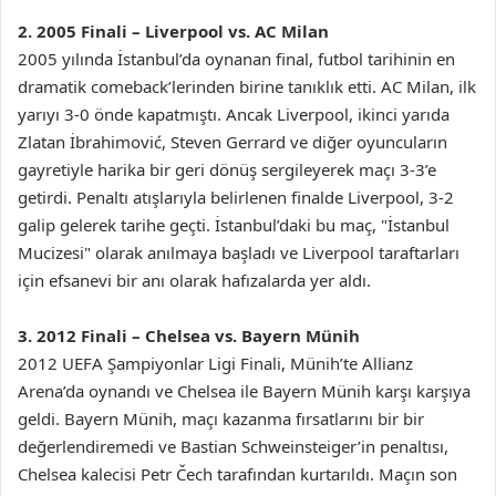
2. 2005 Finali – Liverpool vs. AC Milan
2005 yılında İstanbul’da oynanan final, futbol tarihinin en
dramatik comeback’lerinden birine tanıklık etti. AC Milan, ilk
yarıyı 3-0 önde kapatmıştı. Ancak Liverpool, ikinci yarıda
Zlatan İbrahimović, Steven Gerrard ve diğer oyuncuların
gayretiyle harika bir geri dönüş sergileyerek maçı 3-3’e
getirdi. Penaltı atışlarıyla belirlenen finalde Liverpool, 3-2
galip gelerek tarihe geçti. İstanbul’daki bu maç, "İstanbul
Mucizesi" olarak anılmaya başladı ve Liverpool taraftarları
için efsanevi bir anı olarak hafızalarda yer aldı.
3. 2012 Finali – Chelsea vs. Bayern Münih
2012 UEFA Şampiyonlar Ligi Finali, Münih’te Allianz
Arena’da oynandı ve Chelsea ile Bayern Münih karşı karşıya
geldi. Bayern Münih, maçı kazanma fırsatlarını bir bir
değerlendiremedi ve Bastian Schweinsteiger’in penaltısı,
Chelsea kalecisi Petr Čech tarafından kurtarıldı. Maçın son