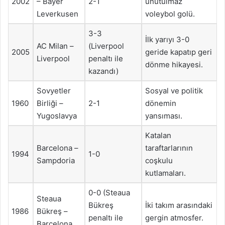
2002
– Bayer
2-1
unutulmaz
Leverkusen
voleybol golü.
3-3
İlk yarıyı 3-0
AC Milan –
(Liverpool
2005
geride kapatıp geri
Liverpool
penaltı ile
dönme hikayesi.
kazandı)
Sovyetler
Sosyal ve politik
1960
Birliği –
2-1
dönemin
Yugoslavya
yansıması.
Katalan
Barcelona –
taraftarlarının
1994
1-0
Sampdoria
coşkulu
kutlamaları.
0-0 (Steaua
Steaua
Bükreş
İki takım arasındaki
1986
Bükreş –
penaltı ile
gergin atmosfer.
Barcelona