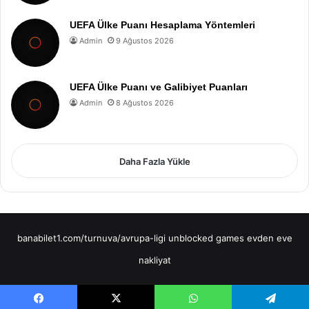
UEFA Ülke Puanı Hesaplama Yöntemleri
Admin
9 Ağustos 2026
UEFA Ülke Puanı ve Galibiyet Puanları
Admin
8 Ağustos 2026
Daha Fazla Yükle
banabilet1.com/turnuva/avrupa-ligi
unblocked games
evden eve
nakliyat