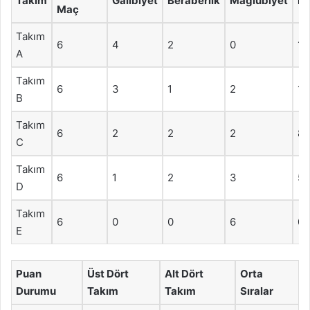
Takım
Galibiyet
Beraberlik
Mağlubiyet
P
Maç
Takım
6
4
2
0
14
A
Takım
6
3
1
2
10
B
Takım
6
2
2
2
8
C
Takım
6
1
2
3
5
D
Takım
6
0
0
6
0
E
Puan
Üst Dört
Alt Dört
Orta
Durumu
Takım
Takım
Sıralar