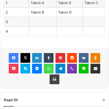
1
Takım A
Takım E
Takım C
2
Takım B
Takım D
3
4
Facebook
X
LinkedIn
Tumblr
Pinterest
Reddit
VKontakte
Odnok
Pocket
Skype
Messenger
WhatsApp
Telegram
Viber
Line
E-Posta ile payla
Yazdır
Kayıt Ol