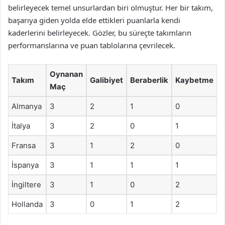
belirleyecek temel unsurlardan biri olmuştur. Her bir takım,
başarıya giden yolda elde ettikleri puanlarla kendi
kaderlerini belirleyecek. Gözler, bu süreçte takımların
performanslarına ve puan tablolarına çevrilecek.
Oynanan
Takım
Galibiyet
Beraberlik
Kaybetme
Maç
Almanya
3
2
1
0
7
İtalya
3
2
0
1
6
Fransa
3
1
2
0
5
İspanya
3
1
1
1
İngiltere
3
1
0
2
Hollanda
3
0
1
2
1