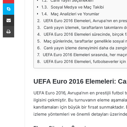
Canlı Yayın Seçenekleri
Skype
Sosyal Medya ve Maç Takibi
Maç Analizleri ve Yorumlar
E-Posta ile paylaş
UEFA Euro 2016 Elemeleri, Avrupa'nın en prestijli futbol turnuvalarından biri olan Avrupa Şampiyonası'nın yolunu belirleyen önemli bir aşamadır. Bu elemeler, takımların turnuvaya katılma şansını elde edebilmek için mücad
Yazdır
Canlı yayın izlemek, taraftarların takımlarını destekleyebilmeleri için en etkili yoldur. Özellikle elemelerin kritik karşılaşmalarında, takımların son durumu ve performansları büyük önem taşır. T
UEFA Euro 2016 Elemeleri sürecinde, birçok farklı yayın kanalı ve platform, maçların canlı yayın haklarını elinde bulundurmaktadır. Bu durum, izleyicilerin hangi kanal
Maç günlerinde, taraftarlar genellikle sosyal medya üzerinden de etkileşimde bulunurlar. Canlı yayın esnasında, maçın gidişatını takip eden futbolseverler, yoruml
Canlı yayın izleme deneyimini daha da zenginleştirmek için, birçok platform çeşitli özellikler sunmaktadır. Örneğin, maçın tekrarını izleme, farklı açılardan görüntüleme veya istatistikleri ta
UEFA Euro 2016 Elemeleri sırasında, her maçın önemi büyük olsa da, bazı karşılaşmalar daha fazla dikkat çekmektedir. Özellikle derbi niteliğindeki maçlar ya da uzun zamandır kar
UEFA Euro 2016 Elemeleri, futbolseverler için sadece bir spor etkinliği değil, aynı zamanda sosyal bir deneyim sunmaktadır. Canlı yayınlar aracılığıyla izleyicile
UEFA Euro 2016 Elemeleri: Can
UEFA Euro 2016, Avrupa’nın en prestijli futbol 
ilgisini çekmiştir. Bu turnuvanın eleme aşamalar
kanıtlamaları için büyük bir fırsat sunmaktadır
izleme yöntemleri ve önemli detayları üzerind