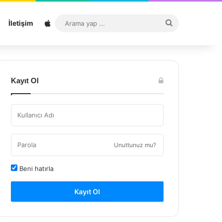
Sitemap
Arama
İletişim
yap
...
Kayıt Ol
Unuttunuz mu?
Beni hatırla
Kayıt Ol