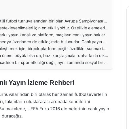
ele ettikleri bir dizi maçtan oluşmaktadır. Her grup, takımların performanslarına göre sıralandığı ve en iyi ekiplerin turnuvaya gitme hakkı kazandığı bir yapıya sahiptir. Bu süreçte, futbolseverler için en heyecan verici anlar, canlı yayınlarla birlikte yaşanmaktadır.
araftarlar, bu maçları izleyerek hem takım ruhunu hisseder hem de futbolun tadını çıkarır. Yayın platformları, genellikle internet üzerinden erişim imkânı sağlamakta, bu da izleyicilerin maçları her yerden takip etmelerine olanak tanımaktadır.
dan ya da platformdan maçları izleyebileceği konusunda bir çeşitlilik yaratmaktadır. Her kanalın kendine özgü bir yayın kalitesi ve yorumcu kadrosu bulunmakta, bu da izleyicilere farklı deneyimler sunmaktadır.
arını ve düşüncelerini paylaşarak maçı daha keyifli hale getirir. Bu etkileşim, takımların ve oyuncuların motivasyonunu artırırken, futbolun sosyal bir etkinlik olarak algılanmasına da katkı sağlar.
kip etme imkânı sağlayan uygulamalar, futbolseverlerin maçları daha iyi anlamalarına yardımcı olmaktadır. Bu tür özellikler, izleyicilere daha kapsamlı bir deneyim sunarak, futbolseverlerin takımlarına olan bağlılıklarını artırmaktadır.
şı karşıya gelmeyen takımlar arasındaki mücadeleler, izleyicilerin ilgisini çekmektedir. Bu tür karşılaşmalar, taraftarlar tarafından heyecanla beklenmekte ve canlı yayınlarda büyük bir izleyici kitlesine ulaşmaktadır.
r, takımlarını destekleme fırsatı bulurken, futbolun heyecanını da doyasıya yaşamaktadır. Bu süreçte yaşanan anlar, sadece bir maç olmaktan öte, futbolseverler için unutulmaz anılar haline gelmektedir.
lı Yayın İzleme Rehberi
turnuvalarından biri olarak her zaman futbolseverlerin
ı, takımların uluslararası arenada kendilerini
. Bu makalede, UEFA Euro 2016 elemelerinin canlı yayın
e duracağız.