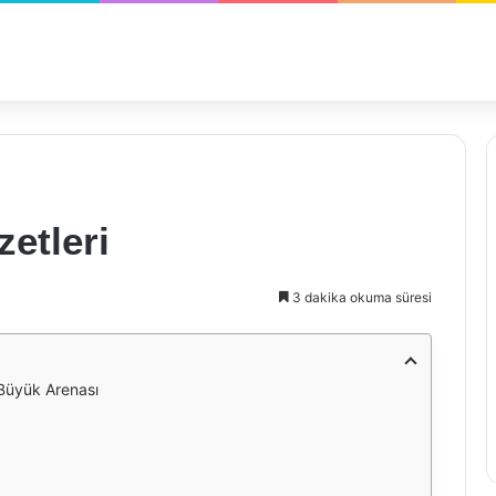
etleri
3 dakika okuma süresi
 Büyük Arenası