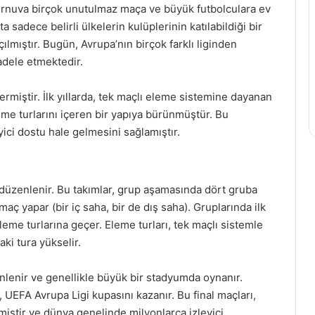
urnuva birçok unutulmaz maça ve büyük futbolculara ev
a sadece belirli ülkelerin kulüplerinin katılabildiği bir
ılmıştır. Bugün, Avrupa’nın birçok farklı liginden
adele etmektedir.
termiştir. İlk yıllarda, tek maçlı eleme sistemine dayanan
me turlarını içeren bir yapıya bürünmüştür. Bu
yici dostu hale gelmesini sağlamıştır.
a düzenlenir. Bu takımlar, grup aşamasında dört gruba
 maç yapar (bir iç saha, bir de dış saha). Gruplarında ilk
eleme turlarına geçer. Eleme turları, tek maçlı sistemle
aki tura yükselir.
zenlenir ve genellikle büyük bir stadyumda oynanır.
n, UEFA Avrupa Ligi kupasını kazanır. Bu final maçları,
lmiştir ve dünya genelinde milyonlarca izleyici