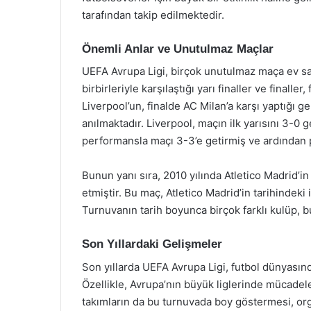
tarafından takip edilmektedir.
Önemli Anlar ve Unutulmaz Maçlar
UEFA Avrupa Ligi, birçok unutulmaz maça ev sahi
birbirleriyle karşılaştığı yarı finaller ve finall
Liverpool’un, finalde AC Milan’a karşı yaptığı g
anılmaktadır. Liverpool, maçın ilk yarısını 3-0
performansla maçı 3-3’e getirmiş ve ardından 
Bunun yanı sıra, 2010 yılında Atletico Madrid’in
etmiştir. Bu maç, Atletico Madrid’in tarihindeki i
Turnuvanın tarih boyunca birçok farklı kulüp, bu
Son Yıllardaki Gelişmeler
Son yıllarda UEFA Avrupa Ligi, futbol dünyası
Özellikle, Avrupa’nın büyük liglerinde mücadele
takımların da bu turnuvada boy göstermesi, orga