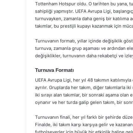
Tottenham Hotspur oldu. O tarihten bu yana, t
sahipliği yapmıştır. UEFA Avrupa Ligi, başlangıçt
turnuvayken, zamanla daha geniş bir katılıma aç
takımlar, bu prestijli kupayı kazanmak için müc
Turnuvanın formatı, yıllar içinde değişiklik gös
turnuva, zamanla grup aşaması ve ardından ele
değişiklikler, turnuvanın daha rekabetçi ve izle
Turnuva Formatı
UEFA Avrupa Ligi, her yıl 48 takımın katılımıyl
ayrılır. Gruplarda her takım, diğer takımlarla iki
iki sırayı alan takımlar, bir sonraki aşama olan 
oynanır ve her turda galip gelen takım, bir sonr
Turnuvanın finali, her yıl farklı bir şehirde dü
Finalde, iki takım karşı karşıya gelir ve kazana
futbolseverler için büyük bir etkinlik haline ge