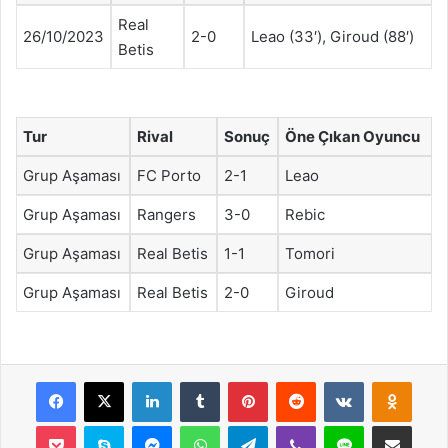
Real
26/10/2023
2-0
Leao (33′), Giroud (88′)
Betis
Tur
Rival
Sonuç
Öne Çıkan Oyuncu
Grup Aşaması
FC Porto
2-1
Leao
Grup Aşaması
Rangers
3-0
Rebic
Grup Aşaması
Real Betis
1-1
Tomori
Grup Aşaması
Real Betis
2-0
Giroud
Facebook
X
LinkedIn
Tumblr
Pinterest
Reddit
VKontakte
Odnok
Pocket
Skype
Messenger
WhatsApp
Telegram
Viber
Line
E-Posta ile payla