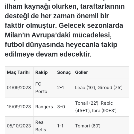
ilham kaynağı olurken, taraftarlarının
desteği de her zaman önemli bir
faktör olmuştur. Gelecek sezonlarda
Milan’ın Avrupa’daki mücadelesi,
futbol dünyasında heyecanla takip
edilmeye devam edecektir.
Maç Tarihi
Rakip
Sonuç
Goller
FC
01/09/2023
2-1
Leao (10′), Giroud (75′)
Porto
Tonali (22′), Rebic
15/09/2023
Rangers
3-0
(45+1′), Ibra (90+3′)
Real
05/10/2023
1-1
Tomori (60′)
Betis