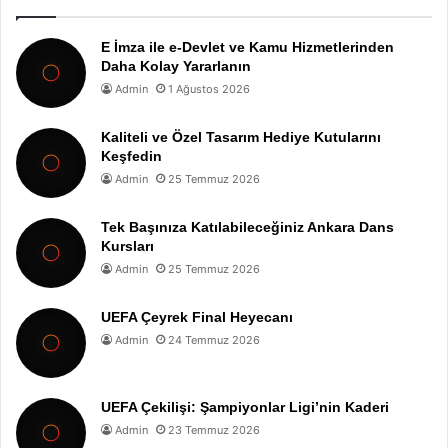
E İmza ile e-Devlet ve Kamu Hizmetlerinden
Daha Kolay Yararlanın
Admin
1 Ağustos 2026
Kaliteli ve Özel Tasarım Hediye Kutularını
Keşfedin
Admin
25 Temmuz 2026
Tek Başınıza Katılabileceğiniz Ankara Dans
Kursları
Admin
25 Temmuz 2026
UEFA Çeyrek Final Heyecanı
Admin
24 Temmuz 2026
UEFA Çekilişi: Şampiyonlar Ligi’nin Kaderi
Admin
23 Temmuz 2026