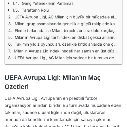
Genç Yeteneklerin Parlaması
Taraftarın Rolü
UEFA Avrupa Ligi, AC Milan için büyük bir mücadele alanı olmuştur. Tarih boyunca birçok unutulmaz anıya ev sahipliği yapmıştır. Milan, bu turnuvada hem genç yeteneklerini hem de tecrübeli oyuncularını sahaya sürerek şampiyonluk hedefiyle mücadele etmiştir. Takımın oyun tarzı, genellikle ofansif ve hızlı geçişlere dayalıdır. Bu strateji, rakip defansların dengesini bozmayı hedeflerken, Milan'ın yetenekli oyuncularının bireysel becerileri de sık sık öne çıkmaktadır.
Milan, grup aşamalarında genellikle güçlü rakiplerle karşılaşmış ve bu karşılaşmaları kazanarak bir üst tura çıkmayı başarmıştır. Özellikle stadyumda oynanan maçlar, taraftarların coşkusuyla birleşince Milan için büyük bir avantaj oluşturmuştur. Taraftarların desteği, takımın motivasyonunu artırarak daha iyi performans sergilemelerini sağlamıştır. Maçlardaki gollerin çoğu, takımın hızlı hücum becerileri ve set oyunlarıyla gelmiştir.
Eleme turlarında ise Milan, birçok zorlu rakiple karşılaşmıştır. Bu aşamada yaşanan heyecan, futbolseverler için unutulmaz anlar yaratmıştır. Takım, genellikle bu tür mücadelelerde defansif organizasyonunu ön planda tutarak rakiplerinin ataklarını etkisiz hale getirmeye çalışmıştır. Bunun yanı sıra, Milan'ın genç oyuncuları da bu önemli maçlarda deneyim kazanma fırsatı bulmuş ve gelişimlerini hızlandırmıştır.
Milan'ın Avrupa Ligi tarihindeki en dikkat çekici anlarından biri, büyük geri dönüşler yapabilmesi olmuştur. Takım, bazı maçlarda geriye düştükten sonra gösterdiği performansla galibiyet elde etmiştir. Bu tür durumlar, Milan'ın karakterini ve azmini gösterirken, taraftarları da heyecanlandırmıştır. Son dakikalarda atılan goller, birçok maçı unutulmaz kılmıştır.
Takımın yıldız oyuncuları, özellikle kritik anlarda öne çıkarak Milan'a önemli katkılar sağlamıştır. Bu oyuncular, hem gol atma hem de asist yapma becerileriyle dikkat çekmişlerdir. Eleme turlarında ve grup aşamalarında bu oyuncuların performansları, Milan'ın ilerlemesine katkıda bulunmuştur. Ayrıca, takımın teknik direktörü de maçlarda yaptığı stratejik hamlelerle sık sık öne çıkmayı başarmıştır.
Milan'ın Avrupa Ligi'ndeki hedefi her zaman en üst düzeyde başarı elde etmektir. Bu hedef doğrultusunda, kulüp yönetimi, takımın güçlü ve zayıf yönlerini analiz ederek gerekli transferleri yapmayı hedeflemektedir. Taraftarlar, her sezon takımın daha iyi bir performans sergilemesini beklemekte ve bu doğrultuda desteklerini esirgememektedirler. Milan, geçmişte kazandığı kupalarla bu turnuvanın en prestijli takımlarından biridir.
UEFA Avrupa Ligi, AC Milan için sadece bir turnuva değil, aynı zamanda tarihi ve kültürel bir mirasın parçasıdır. Takımın geçmişteki başarıları, bugünkü hedefleri için bir ilham kaynağı olurken, taraftarlarının desteği de her zaman önemli bir faktör olmuştur. Gelecek sezonlarda Milan'ın Avrupa'daki mücadelesi, futbol dünyasında heyecanla takip edilmeye devam edecektir.
UEFA Avrupa Ligi: Milan’ın Maç
Özetleri
UEFA Avrupa Ligi, Avrupa’nın en prestijli futbol
organizasyonlarından biridir. Bu turnuvada mücadele eden
takımlar, sadece ulusal liglerinde değil, uluslararası
arenada da kendilerini kanıtlamak için sahaya çıkarlar.
İtalya’nın köklü kulüplerinden AC Milan, bu turnuvada tarih