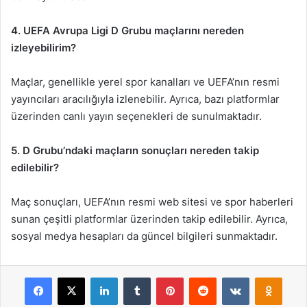
4. UEFA Avrupa Ligi D Grubu maçlarını nereden
izleyebilirim?
Maçlar, genellikle yerel spor kanalları ve UEFA’nın resmi
yayıncıları aracılığıyla izlenebilir. Ayrıca, bazı platformlar
üzerinden canlı yayın seçenekleri de sunulmaktadır.
5. D Grubu’ndaki maçların sonuçları nereden takip
edilebilir?
Maç sonuçları, UEFA’nın resmi web sitesi ve spor haberleri
sunan çeşitli platformlar üzerinden takip edilebilir. Ayrıca,
sosyal medya hesapları da güncel bilgileri sunmaktadır.
Facebook
X
LinkedIn
Tumblr
Pinterest
Reddit
VKontakte
Odnok
Pocket
Skype
Messenger
WhatsApp
Telegram
Viber
Line
E-Posta ile payla