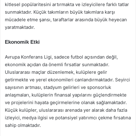
kitlesel popülaritesini artırmakta ve izleyicilere farklı tatlar
sunmaktadır. Küçük takımların büyük takımlara karşı
mücadele etme şansı, taraftarlar arasında büyük heyecan
yaratmaktadır.
Ekonomik Etki
Avrupa Konferans Ligi, sadece futbol açısından değil,
ekonomik açıdan da önemli fırsatlar sunmaktadır.
Uluslararası maçlar düzenlemek, kulüplere gelir
getirmekte ve yerel ekonomileri canlandırmaktadır. Seyirci
sayısının artması, stadyum gelirleri ve sponsorluk
anlaşmaları, kulüplerin finansal yapılarını güçlendirmekte
ve projelerini hayata geçirmelerine olanak sağlamaktadır.
Küçük kulüpler, uluslararası arenada yer alarak daha fazla
izleyici, medya ilgisi ve potansiyel yatırımcı çekme fırsatına
sahip olmaktadır.