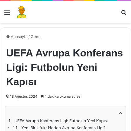
Menü
Ar
Anasayfa
/
Genel
UEFA Avrupa Konferans
Ligi: Futbolun Yeni
Kapısı
18 Ağustos 2024
4 dakika okuma süresi
UEFA Avrupa Konferans Ligi: Futbolun Yeni Kapısı
Yeni Bir Ufuk: Neden Avrupa Konferans Ligi?