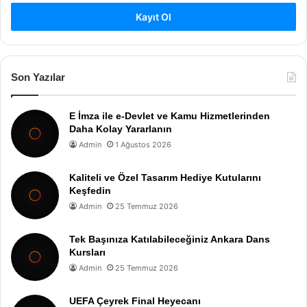
Kayıt Ol
Son Yazılar
E İmza ile e-Devlet ve Kamu Hizmetlerinden
Daha Kolay Yararlanın
Admin
1 Ağustos 2026
Kaliteli ve Özel Tasarım Hediye Kutularını
Keşfedin
Admin
25 Temmuz 2026
Tek Başınıza Katılabileceğiniz Ankara Dans
Kursları
Admin
25 Temmuz 2026
UEFA Çeyrek Final Heyecanı