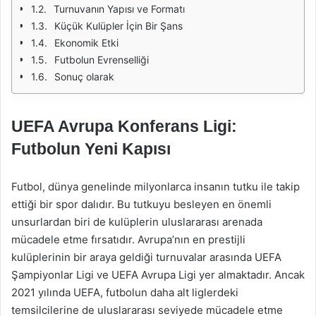
Turnuvanın Yapısı ve Formatı
Küçük Kulüpler İçin Bir Şans
Ekonomik Etki
Futbolun Evrenselliği
Sonuç olarak
UEFA Avrupa Konferans Ligi:
Futbolun Yeni Kapısı
Futbol, dünya genelinde milyonlarca insanın tutku ile takip
ettiği bir spor dalıdır. Bu tutkuyu besleyen en önemli
unsurlardan biri de kulüplerin uluslararası arenada
mücadele etme fırsatıdır. Avrupa’nın en prestijli
kulüplerinin bir araya geldiği turnuvalar arasında UEFA
Şampiyonlar Ligi ve UEFA Avrupa Ligi yer almaktadır. Ancak
2021 yılında UEFA, futbolun daha alt liglerdeki
temsilcilerine de uluslararası seviyede mücadele etme