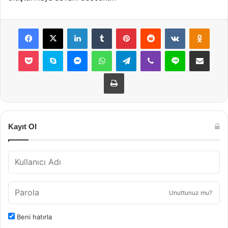
Facebook
X
LinkedIn
Tumblr
Pinterest
Reddit
VKontakte
Odnok
Pocket
Skype
Messenger
WhatsApp
Telegram
Viber
Line
E-Posta ile payla
Yazdır
Kayıt Ol
Unuttunuz mu?
Beni hatırla