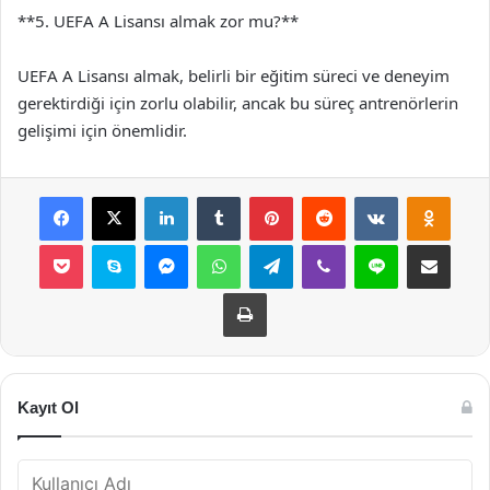
**5. UEFA A Lisansı almak zor mu?**
UEFA A Lisansı almak, belirli bir eğitim süreci ve deneyim
gerektirdiği için zorlu olabilir, ancak bu süreç antrenörlerin
gelişimi için önemlidir.
Facebook
X
LinkedIn
Tumblr
Pinterest
Reddit
VKontakte
Odnok
Pocket
Skype
Messenger
WhatsApp
Telegram
Viber
Line
E-Posta ile payla
Yazdır
Kayıt Ol