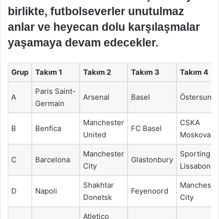
birlikte, futbolseverler unutulmaz
anlar ve heyecan dolu karşılaşmalar
yaşamaya devam edecekler.
Grup
Takım 1
Takım 2
Takım 3
Takım 4
Paris Saint-
A
Arsenal
Basel
Östersund
Germain
Manchester
CSKA
B
Benfica
FC Basel
United
Moskova
Manchester
Sporting
C
Barcelona
Glastonbury
City
Lissabon
Shakhtar
Mancheste
D
Napoli
Feyenoord
Donetsk
City
Atletico