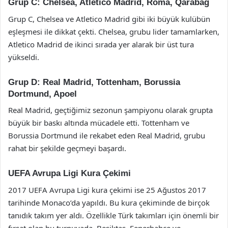
Grup C: Chelsea, Atletico Madrid, Roma, Qarabağ
Grup C, Chelsea ve Atletico Madrid gibi iki büyük kulübün
eşleşmesi ile dikkat çekti. Chelsea, grubu lider tamamlarken,
Atletico Madrid de ikinci sırada yer alarak bir üst tura
yükseldi.
Grup D: Real Madrid, Tottenham, Borussia
Dortmund, Apoel
Real Madrid, geçtiğimiz sezonun şampiyonu olarak grupta
büyük bir baskı altında mücadele etti. Tottenham ve
Borussia Dortmund ile rekabet eden Real Madrid, grubu
rahat bir şekilde geçmeyi başardı.
UEFA Avrupa Ligi Kura Çekimi
2017 UEFA Avrupa Ligi kura çekimi ise 25 Ağustos 2017
tarihinde Monaco’da yapıldı. Bu kura çekiminde de birçok
tanıdık takım yer aldı. Özellikle Türk takımları için önemli bir
fırsat olan bu turnuvada, Beşiktaş, Fenerbahçe ve