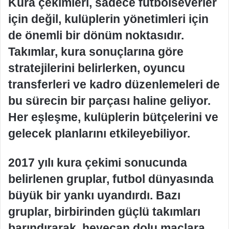
Kura çekimleri, sadece futbolseverler
için değil, kulüplerin yönetimleri için
de önemli bir dönüm noktasıdır.
Takımlar, kura sonuçlarına göre
stratejilerini belirlerken, oyuncu
transferleri ve kadro düzenlemeleri de
bu sürecin bir parçası haline geliyor.
Her eşleşme, kulüplerin bütçelerini ve
gelecek planlarını etkileyebiliyor.
2017 yılı kura çekimi sonucunda
belirlenen gruplar, futbol dünyasında
büyük bir yankı uyandırdı. Bazı
gruplar, birbirinden güçlü takımları
barındırarak, heyecan dolu maçlara