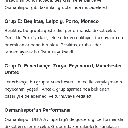
Osmanlıspor gibi takımlar, gruplarında mücadele etti.
Grup E: Beşiktaş, Leipzig, Porto, Monaco
Beşiktaş, bu grupta gösterdiği performansla dikkat çekti.
Özellikle Porto’ya karşı elde ettikleri galibiyet, turnuvanın en
önemli anlarından biri oldu. Beşiktaş, grubu lider
tamamlayarak bir üst tura yükseldi.
Grup D: Fenerbahçe, Zorya, Feyenoord, Manchester
United
Fenerbahçe, bu grupta Manchester United ile karşılaşmanın
heyecanını yaşadı. Ancak, grup aşamasında beklenen
başarıyı elde edemedi ve turnuvaya veda etti.
Osmanlıspor’un Performansı
Osmanlıspor, UEFA Avrupa Ligi’nde gösterdiği performansla
dikkatleri üzerine çekti. Grubunda zor rakiplerle karşılaşan