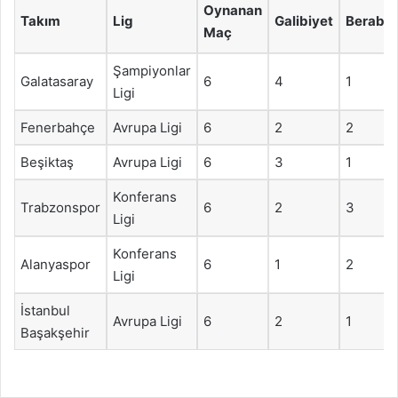
Oynanan
Takım
Lig
Galibiyet
Beraber
Maç
Şampiyonlar
Galatasaray
6
4
1
Ligi
Fenerbahçe
Avrupa Ligi
6
2
2
Beşiktaş
Avrupa Ligi
6
3
1
Konferans
Trabzonspor
6
2
3
Ligi
Konferans
Alanyaspor
6
1
2
Ligi
İstanbul
Avrupa Ligi
6
2
1
Başakşehir