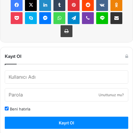
Pocket
Skype
Messenger
WhatsApp
Telegram
Viber
Line
E-Posta ile payla
Yazdır
Kayıt Ol
Unuttunuz mu?
Beni hatırla
Kayıt Ol