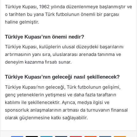
Türkiye Kupası, 1962 yılında düzenlenmeye başlanmıştır ve
o tarihten bu yana Türk futbolunun önemli bir parçası
haline gelmiştir.
Türkiye Kupası’nın önemi nedir?
Türkiye Kupası, kulüplerin ulusal düzeydeki başarılarını
artırmasının yanı sıra, uluslararası arenada tanınma ve
deneyim kazanma fırsatı sunar.
Türkiye Kupası’nın geleceği nasıl şekillenecek?
Türkiye Kupası’nın geleceği, Türk futbolunun gelişimi,
genç yeteneklerin yetişmesi ve daha fazla taraftarın
katılımı ile şekillenecektir. Ayrıca, medya ilgisi ve
sponsorluk anlaşmalarının artması da turnuvanın finansal
olarak güçlenmesine katkı sağlayabilir.
Facebook
X
LinkedIn
Tumblr
Pinterest
Reddit
VKontakte
Odnok