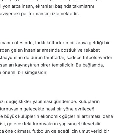
 milyonlarca insan, ekranları başında takımlarını
eviyedeki performansını izlemektedir.
anın ötesinde, farklı kültürlerin bir araya geldiği bir
elerden gelen insanlar arasında dostluk ve rekabet
tadyumları dolduran taraftarlar, sadece futbolseverler
sanları kaynaştıran birer temsilcidir. Bu bağlamda,
n önemli bir simgesidir.
azı değişiklikler yapılması gündemde. Kulüplerin
 turnuvanın gelecekte nasıl bir yöne evrileceği
le büyük kulüplerin ekonomik güçlerini artırması, daha
i, gelecekteki turnuvaların yapısını etkileyebilir.
 öne çıkması, futbolun geleceği için umut verici bir