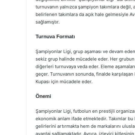
turnuvanın yalnızca şampiyon takımlara değil,
belirlenen takımlara da açık hale gelmesiyle Avr
sağlamıştır.
Turnuva Formatı
Şampiyonlar Ligi, grup aşaması ve devam eden el
sekiz grup halinde mücadele eder. Her grubun il
diğerleri turnuvaya veda eder. Eleme aşamaların
geçer. Turnuvanın sonunda, finalde karşılaşan i
Kupası için mücadele eder.
Önemi
Şampiyonlar Ligi, futbolun en prestijli organiza
ekonomik anlam ifade etmektedir. Takımlar bu l
gelirlerini artırmakta hem de markalarını ulus
avantaj sağlamaktadır. Ayrıca, izleyici kitlesin