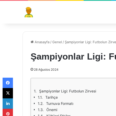
Anasayfa
/
Genel
/
Şampiyonlar Ligi: Futbolun Zirve
Şampiyonlar Ligi: F
28 Ağustos 2024
Facebook
X
Şampiyonlar Ligi: Futbolun Zirvesi
Tarihçe
LinkedIn
Turnuva Formatı
Pinterest
Önemi
Kültürel Etkiler