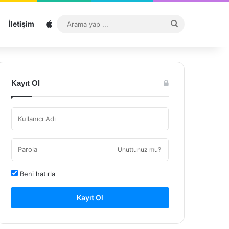
Sitemap
Arama
İletişim
yap
...
Kayıt Ol
Unuttunuz mu?
Beni hatırla
Kayıt Ol