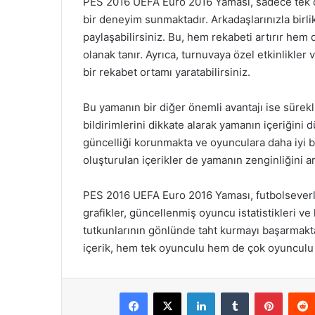
PES 2016 UEFA Euro 2016 Yaması, sadece tek o
bir deneyim sunmaktadır. Arkadaşlarınızla birl
paylaşabilirsiniz. Bu, hem rekabeti artırır hem
olanak tanır. Ayrıca, turnuvaya özel etkinlikle
bir rekabet ortamı yaratabilirsiniz.
Bu yamanın bir diğer önemli avantajı ise sürekli 
bildirimlerini dikkate alarak yamanın içeriğini
güncelliği korunmakta ve oyunculara daha iyi b
oluşturulan içerikler de yamanın zenginliğini ar
PES 2016 UEFA Euro 2016 Yaması, futbolseverler
grafikler, güncellenmiş oyuncu istatistikleri v
tutkunlarının gönlünde taht kurmayı başarmakt
içerik, hem tek oyunculu hem de çok oyunculu m
Facebook
X
LinkedIn
Tumblr
Pintere