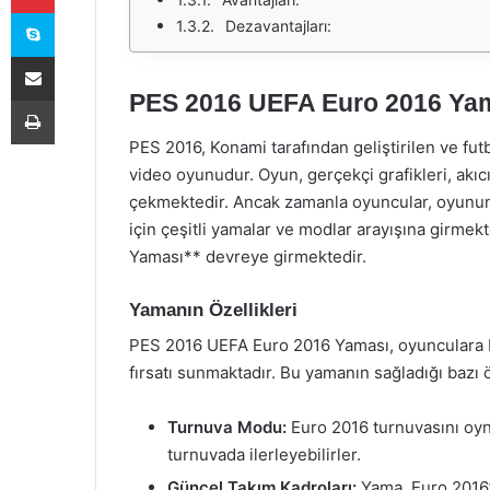
Skype
Dezavantajları:
E-Posta ile paylaş
PES 2016 UEFA Euro 2016 Yam
Yazdır
PES 2016, Konami tarafından geliştirilen ve fut
video oyunudur. Oyun, gerçekçi grafikleri, akıcı
çekmektedir. Ancak zamanla oyuncular, oyunun 
için çeşitli yamalar ve modlar arayışına girme
Yaması** devreye girmektedir.
Yamanın Özellikleri
PES 2016 UEFA Euro 2016 Yaması, oyunculara 
fırsatı sunmaktadır. Bu yamanın sağladığı bazı ö
Turnuva Modu:
Euro 2016 turnuvasını oyn
turnuvada ilerleyebilirler.
Güncel Takım Kadroları:
Yama, Euro 2016’