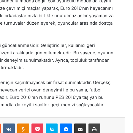
yunculu modda değil, çok oyunculu modda da keyifli
ikte çevrimiçi maçlar yaparak, Euro 2016’nın heyecanını
 de arkadaşlarınızla birlikte unutulmaz anlar yaşamanıza
r ve turnuvalar düzenleyerek, oyuncular arasında dostça
güncellenmesidir. Geliştiriciler, kullanıcı geri
 düzenli aralıklarla güncellemektedir. Bu sayede, oyunun
ir deneyim sunulmaktadır. Ayrıca, topluluk tarafından
tırmaktadır.
 için kaçırılmayacak bir fırsat sunmaktadır. Gerçekçi
e heyecan verici oyun deneyimi ile bu yama, futbol
adır. Euro 2016’nın ruhunu PES 2016’ya taşıyan bu
odlarda keyifli saatler geçirmenizi sağlayacaktır.
st
Reddit
VKontakte
Odnoklassniki
Pocket
Skype
Messenger
E-Posta ile paylaş
Yazdır