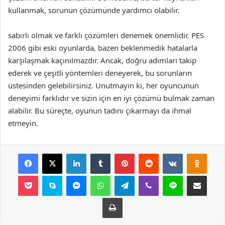
kullanmak, sorunun çözümünde yardımcı olabilir.
sabırlı olmak ve farklı çözümleri denemek önemlidir. PES
2006 gibi eski oyunlarda, bazen beklenmedik hatalarla
karşılaşmak kaçınılmazdır. Ancak, doğru adımları takip
ederek ve çeşitli yöntemleri deneyerek, bu sorunların
üstesinden gelebilirsiniz. Unutmayın ki, her oyuncunun
deneyimi farklıdır ve sizin için en iyi çözümü bulmak zaman
alabilir. Bu süreçte, oyunun tadını çıkarmayı da ihmal
etmeyin.
Facebook
X
LinkedIn
Tumblr
Pinterest
Reddit
VKontakte
Odnok
Pocket
Skype
Messenger
WhatsApp
Telegram
Viber
Line
E-Posta ile payla
Yazdır