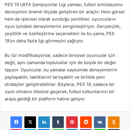
PES 19 UEFA Şampiyonlar Ligi yaması, futbol simülasyonu
deneyimini önemli ölçüde geliştiren bir araçtır. Hem görsel
hem de işlevsel olarak sunduğu yenilikler, oyuncuların
oyun içindeki deneyimlerini zenginleştiriyor. Gerçekçilik,
çeşitlilik ve özelleştirme seçenekleri ile bu yama, PES
19’un daha fazla ilgi görmesini sağlıyor.
Bu tür modifikasyonlar, sadece bireysel oyuncular için
değil, aynı zamanda topluluklar için de büyük bir değer
taşıyor. Oyuncular, bu yamalar sayesinde deneyimlerini
paylaşabilir, taktiklerini tartışabilir ve birlikte yeni
stratejiler geliştirebilirler. Böylece, PES 19, sadece bir
oyun olmanın ötesine geçerek, futbol tutkunlarının bir
araya geldiği bir platform haline geliyor.
Facebook
X
LinkedIn
Tumblr
Pinterest
Reddit
VKontakte
Odnok
Pocket
Skype
Messenger
WhatsApp
Telegram
Viber
Line
E-Posta ile payla