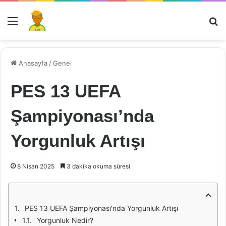
Menü
Ar
Anasayfa
/
Genel
PES 13 UEFA
Şampiyonası’nda
Yorgunluk Artışı
8 Nisan 2025
3 dakika okuma süresi
PES 13 UEFA Şampiyonası'nda Yorgunluk Artışı
Yorgunluk Nedir?