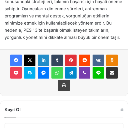
konusundaki stratejileri, takımın başarısı için hayati öneme
sahiptir. Oyuncuların dinlenme süreleri, antrenman
programları ve mental destek, yorgunluğun etkilerini
minimize etmek için kullanılabilecek yöntemlerdir. Bu
nedenle, PES 13’te başarılı olmak isteyen takımların,
yorgunluk yönetimini dikkate alması büyük bir önem taşır.
Facebook
X
LinkedIn
Tumblr
Pinterest
Reddit
VKontakte
Odnok
Pocket
Skype
Messenger
WhatsApp
Telegram
Viber
Line
E-Posta ile payla
Yazdır
Kayıt Ol