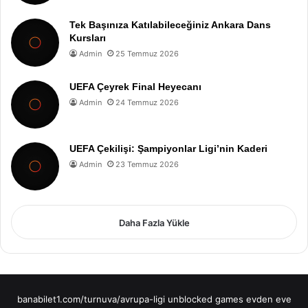
Tek Başınıza Katılabileceğiniz Ankara Dans
Kursları
Admin
25 Temmuz 2026
UEFA Çeyrek Final Heyecanı
Admin
24 Temmuz 2026
UEFA Çekilişi: Şampiyonlar Ligi’nin Kaderi
Admin
23 Temmuz 2026
Daha Fazla Yükle
banabilet1.com/turnuva/avrupa-ligi
unblocked games
evden eve