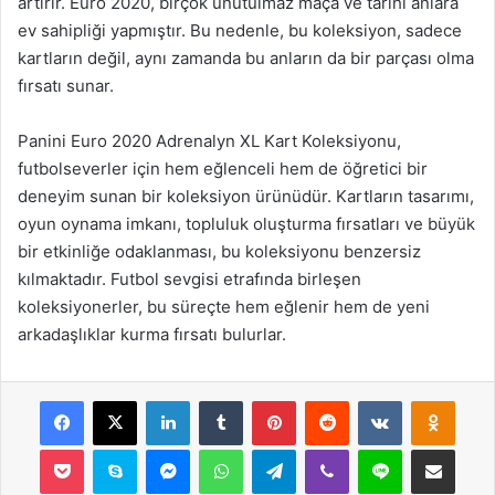
artırır. Euro 2020, birçok unutulmaz maça ve tarihi anlara
ev sahipliği yapmıştır. Bu nedenle, bu koleksiyon, sadece
kartların değil, aynı zamanda bu anların da bir parçası olma
fırsatı sunar.
Panini Euro 2020 Adrenalyn XL Kart Koleksiyonu,
futbolseverler için hem eğlenceli hem de öğretici bir
deneyim sunan bir koleksiyon ürünüdür. Kartların tasarımı,
oyun oynama imkanı, topluluk oluşturma fırsatları ve büyük
bir etkinliğe odaklanması, bu koleksiyonu benzersiz
kılmaktadır. Futbol sevgisi etrafında birleşen
koleksiyonerler, bu süreçte hem eğlenir hem de yeni
arkadaşlıklar kurma fırsatı bulurlar.
Facebook
X
LinkedIn
Tumblr
Pinterest
Reddit
VKontakte
Odnok
Pocket
Skype
Messenger
WhatsApp
Telegram
Viber
Line
E-Posta ile payla