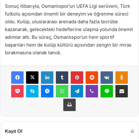
Sonuç itibarıyla, Osmanlıspor’un UEFA Ligi serüveni, Türk
futbolu açısından önemli bir deneyim ve öğrenme süreci
oldu. Kulüp, uluslararası arenada daha fazla tecrübe
kazanarak, gelecekteki hedeflerine ulaşma yolunda önemli
adımlar attı. Bu süreç, Osmanlıspor’un hem sportif
başarıları hem de kulüp kültürü açısından zengin bir miras
bırakmasına olanak tanıdı.
Facebook
X
LinkedIn
Tumblr
Pinterest
Reddit
VKontakte
Odnok
Pocket
Skype
Messenger
WhatsApp
Telegram
Viber
Line
E-Posta ile payla
Yazdır
Kayıt Ol