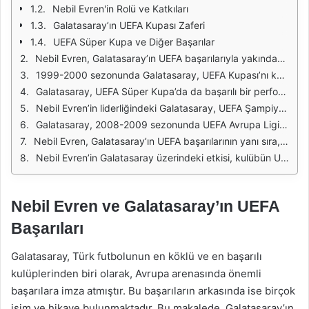
Nebil Evren'in Rolü ve Katkıları
Galatasaray’ın UEFA Kupası Zaferi
UEFA Süper Kupa ve Diğer Başarılar
Nebil Evren, Galatasaray’ın UEFA başarılarıyla yakından ilgili bir figürdür. Galatasaray’ın uluslararası arenada elde ettiği başarılar, kulüp tarihinin en önemli noktalarından biridir. Nebil Evren’in kulüpteki katkıları, özellikle organizasyonel süreçlerde ve takımın uluslararası alandaki görünürlüğünün artırılmasında belirgin olmuştur. Galatasaray, UEFA organizasyonlarında önemli sonuçlar elde ederek, Türk futbolunun uluslararası arenadaki temsilcisi olmuştur.
1999-2000 sezonunda Galatasaray, UEFA Kupası’nı kazanarak tarihi bir başarıya imza atmıştır. Bu zafer, kulübün uluslararası alanda kazandığı ilk büyük kupa olmuştur. Galatasaray, finalde Arsenal’i penaltı atışları sonucunda mağlup ederek, Türk futbol tarihine adını altın harflerle yazdırmıştır. Nebil Evren’in bu süreçteki yöneticilik becerileri, kulübün bu büyük başarıya ulaşmasında önemli bir rol oynamıştır.
Galatasaray, UEFA Süper Kupa’da da başarılı bir performans sergilemiştir. 2000 yılında UEFA Kupası’nı kazanmasının ardından, 2001 yılında UEFA Süper Kupa’da da galip gelerek, uluslararası arenada adını duyurmuştur. Bu başarı, Nebil Evren gibi yöneticilerin öngörüsü ve stratejik planlamaları sayesinde mümkün olmuştur. Galatasaray, böylece Avrupa’da iki büyük kupayı birden kazanma başarısını gösteren ilk Türk takımı olmuştur.
Nebil Evren’in liderliğindeki Galatasaray, UEFA Şampiyonlar Ligi’nde de dikkat çeken performanslar sergilemiştir. 2002-2003 sezonunda çeyrek finale yükselerek, Türk futbol tarihinde önemli bir başarı elde etmiştir. Bu süreçte takımın kadrosundaki oyuncuların yetenekleri ve Nebil Evren’in yöneticilik becerisi, Galatasaray’ın uluslararası başarılarına katkıda bulunmuştur.
Galatasaray, 2008-2009 sezonunda UEFA Avrupa Ligi’nde de etkileyici bir yolculuk geçirmiştir. Grup aşamalarını başarıyla geçerek, son 16 turuna yükselmiştir. Nebil Evren’in kulüp yönetimindeki vizyonu, Galatasaray’ın Avrupa sahnesinde daha fazla görünürlük kazanmasına yardımcı olmuştur. Bu tür başarılar, kulübün uluslararası prestijini artırmıştır.
Nebil Evren, Galatasaray’ın UEFA başarılarının yanı sıra, kulübün genel yapısını güçlendirme konusunda da büyük bir çaba sarf etmiştir. Kulübün altyapı sisteminin güçlendirilmesi, genç oyuncuların yetiştirilmesi ve uluslararası ilişkilerin geliştirilmesi gibi konularda önemli adımlar atmıştır. Bu durum, Galatasaray’ın sadece kısa vadede değil, uzun vadede de uluslararası başarılar elde etmesinin önünü açmıştır.
Nebil Evren’in Galatasaray üzerindeki etkisi, kulübün UEFA başarılarıyla doğrudan ilişkilidir. Galatasaray, uluslararası arenada elde ettiği başarılarla Türk futbolunun uluslararası tanınırlığını artırmış ve Nebil Evren gibi yöneticilerin katkılarıyla bu başarıları sürdürülebilir kılmayı başarmıştır. Kulüp, bu başarılarıyla birlikte Türk futbolunun en önemli temsilcisi olma yolunda ilerlemeye devam etmektedir.
Nebil Evren ve Galatasaray’ın UEFA
Başarıları
Galatasaray, Türk futbolunun en köklü ve en başarılı
kulüplerinden biri olarak, Avrupa arenasında önemli
başarılara imza atmıştır. Bu başarıların arkasında ise birçok
isim ve hikaye bulunmaktadır. Bu makalede, Galatasaray’ın