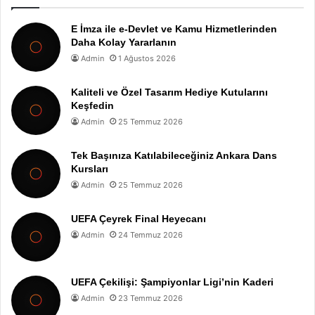
E İmza ile e-Devlet ve Kamu Hizmetlerinden
Daha Kolay Yararlanın
Admin
1 Ağustos 2026
Kaliteli ve Özel Tasarım Hediye Kutularını
Keşfedin
Admin
25 Temmuz 2026
Tek Başınıza Katılabileceğiniz Ankara Dans
Kursları
Admin
25 Temmuz 2026
UEFA Çeyrek Final Heyecanı
Admin
24 Temmuz 2026
UEFA Çekilişi: Şampiyonlar Ligi’nin Kaderi
Admin
23 Temmuz 2026