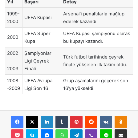
Yıl
Başarı
Detay
1999-
Arsenal’i penaltılarla mağlup
UEFA Kupası
2000
ederek kazandı.
UEFA Süper
UEFA Kupası şampiyonu olarak
2000
Kupa
bu kupayı kazandı.
2002
Şampiyonlar
Türk futbol tarihinde çeyrek
-
Ligi Çeyrek
finale yükselen ilk takım oldu.
2003
Finali
2008
UEFA Avrupa
Grup aşamalarını geçerek son
-2009
Ligi Son 16
16’ya yükseldi.
Facebook
X
LinkedIn
Tumblr
Pinterest
Reddit
VKontakte
Odnok
Pocket
Skype
Messenger
WhatsApp
Telegram
Viber
Line
E-Posta ile payla