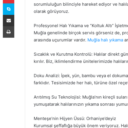
Skype
sorumluluğun bilinciyle hareket ediyor ve halıla
olarak görüyoruz.
E-Posta ile paylaş
Profesyonel Halı Yıkama ve “Koltuk Altı” İşletm
Yazdır
Muğla genelinde birçok servis görseniz de, prof
arasında uçurumlar vardır.
Muğla halı yıkama
ar
Sıcaklık ve Kurutma Kontrolü: Halılar direkt gün
kırılır. Biz, iklimlendirme ünitelerimizde halıl
Doku Analizi: İpek, yün, bambu veya el dokumas
farklıdır. Tesisimizde her halı, türüne özel reçet
Arıtılmış Su Teknolojisi: Muğla’nın kireçli suları 
yumuşatarak halılarınızın yıkama sonrası yumuş
Menteşe’nin Hijyen Üssü: Orhaniye’deyiz
Kurumsal şeffaflığa büyük önem veriyoruz. Halı