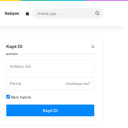
Sitemap
Arama
İletişim
yap
...
Kayıt Ol
Unuttunuz mu?
Beni hatırla
Kayıt Ol