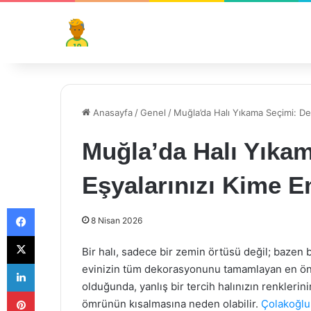
Anasayfa
/
Genel
/
Muğla’da Halı Yıkama Seçimi: De
Muğla’da Halı Yıkam
Eşyalarınızı Kime E
Facebook
8 Nisan 2026
X
Bir halı, sadece bir zemin örtüsü değil; bazen b
LinkedIn
evinizin tüm dekorasyonunu tamamlayan en önem
olduğunda, yanlış bir tercih halınızın renkler
Pinterest
ömrünün kısalmasına neden olabilir.
Çolakoğlu