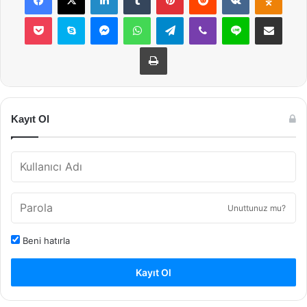
Pocket
Skype
Messenger
WhatsApp
Telegram
Viber
Line
E-Posta ile payla
Yazdır
Kayıt Ol
Unuttunuz mu?
Beni hatırla
Kayıt Ol