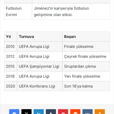
Futbolun
Jiménez’in kariyeriyle futbolun
Evrimi
gelişimine olan etkisi.
Yıl
Turnuva
Başarı
2010
UEFA Avrupa Ligi
Finale yükselme
2012
UEFA Avrupa Ligi
Çeyrek finale yükselme
2015
UEFA Şampiyonlar Ligi
Gruplardan çıkma
2018
UEFA Avrupa Ligi
Yarı finale yükselme
2020
UEFA Konferans Ligi
Son 16’ya kalma
Facebook
X
LinkedIn
Tumblr
Pinterest
Reddit
VKontakte
Odnok