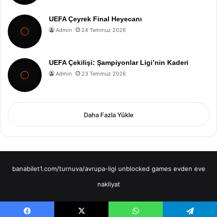
UEFA Çeyrek Final Heyecanı
Admin
24 Temmuz 2026
UEFA Çekilişi: Şampiyonlar Ligi’nin Kaderi
Admin
23 Temmuz 2026
Daha Fazla Yükle
banabilet1.com/turnuva/avrupa-ligi
unblocked games
evden eve
nakliyat