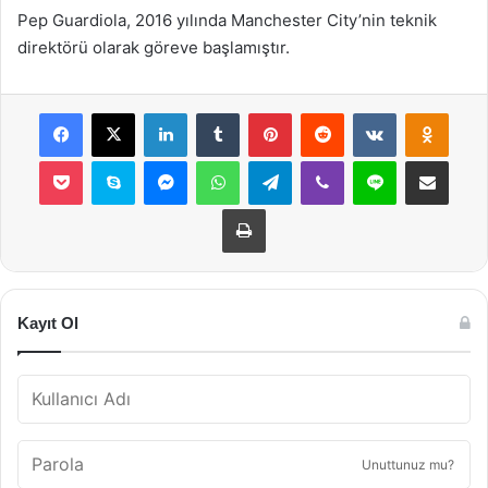
Pep Guardiola, 2016 yılında Manchester City’nin teknik
direktörü olarak göreve başlamıştır.
Facebook
X
LinkedIn
Tumblr
Pinterest
Reddit
VKontakte
Odnok
Pocket
Skype
Messenger
WhatsApp
Telegram
Viber
Line
E-Posta ile payla
Yazdır
Kayıt Ol
Unuttunuz mu?