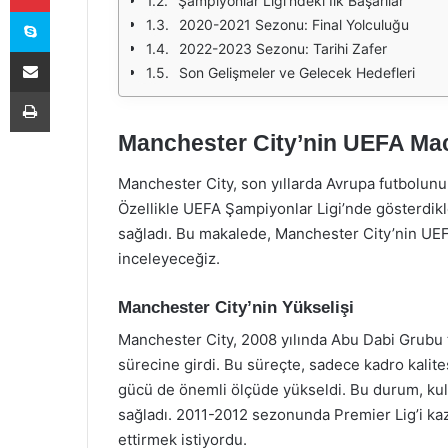
Şampiyonlar Ligi'ndeki İlk Başarılar
Skype
2020-2021 Sezonu: Final Yolculuğu
2022-2023 Sezonu: Tarihi Zafer
E-Posta ile paylaş
Son Gelişmeler ve Gelecek Hedefleri
Yazdır
Manchester City’nin UEFA Mac
Manchester City, son yıllarda Avrupa futbolunun
Özellikle UEFA Şampiyonlar Ligi’nde gösterdik
sağladı. Bu makalede, Manchester City’nin UEF
inceleyeceğiz.
Manchester City’nin Yükselişi
Manchester City, 2008 yılında Abu Dabi Grubu 
sürecine girdi. Bu süreçte, sadece kadro kalit
gücü de önemli ölçüde yükseldi. Bu durum, kul
sağladı. 2011-2012 sezonunda Premier Lig’i ka
ettirmek istiyordu.