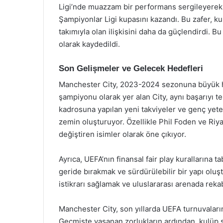
Ligi’nde muazzam bir performans sergileyerek, fi
Şampiyonlar Ligi kupasını kazandı. Bu zafer, kul
takımıyla olan ilişkisini daha da güçlendirdi. B
olarak kaydedildi.
Son Gelişmeler ve Gelecek Hedefleri
Manchester City, 2023-2024 sezonuna büyük he
şampiyonu olarak yer alan City, aynı başarıyı t
kadrosuna yapılan yeni takviyeler ve genç yeten
zemin oluşturuyor. Özellikle Phil Foden ve Riy
değiştiren isimler olarak öne çıkıyor.
Ayrıca, UEFA’nın finansal fair play kurallarına 
geride bırakmak ve sürdürülebilir bir yapı oluş
istikrarı sağlamak ve uluslararası arenada rekab
Manchester City, son yıllarda UEFA turnuvaları
Geçmişte yaşanan zorlukların ardından, kulüp s