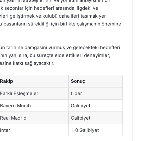
n yatırım stratejilerinin ve yönetim anlayışının bir
 sezonlar için hedefleri arasında, ligdeki ve
eri geliştirmek ve kulübü daha ileri taşımak yer
u başarıların sürekliliği için birlikte çalışmanın önemine
ün tarihine damgasını vurmuş ve gelecekteki hedefleri
nın yanı sıra, bu süreçte elde ettikleri deneyimler,
sine katkı sağlayacaktır.
Rakip
Sonuç
Farklı Eşleşmeler
Lider
Bayern Münih
Galibiyet
Real Madrid
Galibiyet
Inter
1-0 Galibiyet