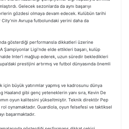
amlaştırdı. Gelecek sezonlarda da aynı başarıyı
erlerin gözdesi olmaya devam edecek. Kulübün tarihi
 City’nin Avrupa futbolundaki yerini daha da
nda gösterdiği performansla dikkatleri üzerine
Şampiyonlar Ligi’nde elde ettikleri başarı, kulüp
inalde Inter’i mağlup ederek, uzun süredir bekledikleri
upa’daki prestijini artırmış ve futbol dünyasında önemli
ak için büyük yatırımlar yapmış ve kadrosunu dünya
ing Haaland gibi genç yeteneklerin yanı sıra, Kevin De
ımın oyun kalitesini yükseltmiştir. Teknik direktör Pep
r rol oynamaktadır. Guardiola, oyun felsefesi ve taktiksel
ayı başarmaktadır.
amalarında gösterdiği performans dikkat çekici