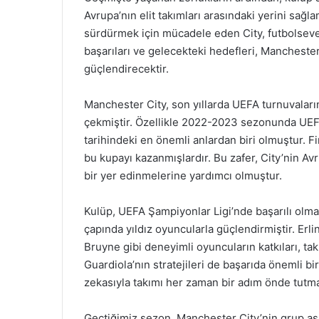
Avrupa’nın elit takımları arasındaki yerini sağl
sürdürmek için mücadele eden City, futbolsev
başarıları ve gelecekteki hedefleri, Manchester
güçlendirecektir.
Manchester City, son yıllarda UEFA turnuvaları
çekmiştir. Özellikle 2022-2023 sezonunda UEFA 
tarihindeki en önemli anlardan biri olmuştur. F
bu kupayı kazanmışlardır. Bu zafer, City’nin Avr
bir yer edinmelerine yardımcı olmuştur.
Kulüp, UEFA Şampiyonlar Ligi’nde başarılı olm
çapında yıldız oyuncularla güçlendirmiştir. Erl
Bruyne gibi deneyimli oyuncuların katkıları, tak
Guardiola’nın stratejileri de başarıda önemli bi
zekasıyla takımı her zaman bir adım önde tutm
Geçtiğimiz sezon, Manchester City’nin grup aş