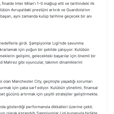
nalde Inter Milan’ı 1-0 mağlup etti ve tarihindeki ilk
übün Avrupa’daki prestijini artırdı ve Guardiola’nın
u başarı, aynı zamanda kulüp tarihine geçecek bir anı
deflerle girdi. Şampiyonlar Ligi’nde savunma
ekrarlamak için yoğun bir şekilde çalışıyor. Kulübün
eklerin gelişimi, gelecekteki başarılar için önemli bir
ad Mahrez gibi oyuncular, takımın dinamiklerini
tabi olan Manchester City, geçmişte yaşadığı sorunları
turmak için çaba sarf ediyor. Kulübün yönetimi, finansal
et gücünü artırmak için çeşitli stratejiler geliştirmekte.
nda gösterdiği performansla dikkatleri üzerine çekti.
on olarak kazandığı Şampiyonlar Ligi kupasıyla birlikte