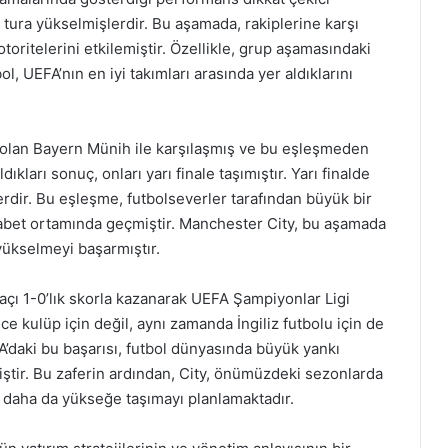
t tura yükselmişlerdir. Bu aşamada, rakiplerine karşı
 otoritelerini etkilemiştir. Özellikle, grup aşamasındaki
ol, UEFA’nın en iyi takımları arasında yer aldıklarını
p olan Bayern Münih ile karşılaşmış ve bu eşleşmeden
ıkları sonuç, onları yarı finale taşımıştır. Yarı finalde
rdir. Bu eşleşme, futbolseverler tarafından büyük bir
abet ortamında geçmiştir. Manchester City, bu aşamada
yükselmeyi başarmıştır.
maçı 1-0’lık skorla kazanarak UEFA Şampiyonlar Ligi
 kulüp için değil, aynı zamanda İngiliz futbolu için de
A’daki bu başarısı, futbol dünyasında büyük yankı
iştir. Bu zaferin ardından, City, önümüzdeki sezonlarda
i daha da yükseğe taşımayı planlamaktadır.