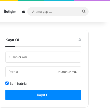
Sitemap
Arama
İletişim
yap
...
Kayıt Ol
Unuttunuz mu?
Beni hatırla
Kayıt Ol