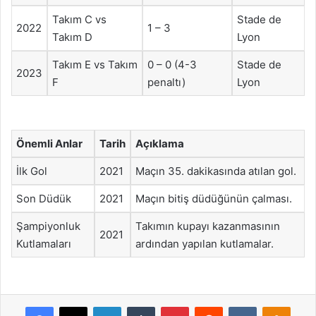
Takım C vs
Stade de
2022
1 – 3
Takım D
Lyon
Takım E vs Takım
0 – 0 (4-3
Stade de
2023
F
penaltı)
Lyon
Önemli Anlar
Tarih
Açıklama
İlk Gol
2021
Maçın 35. dakikasında atılan gol.
Son Düdük
2021
Maçın bitiş düdüğünün çalması.
Şampiyonluk
Takımın kupayı kazanmasının
2021
Kutlamaları
ardından yapılan kutlamalar.
Facebook
X
LinkedIn
Tumblr
Pinterest
Reddit
VKontakte
Odnok