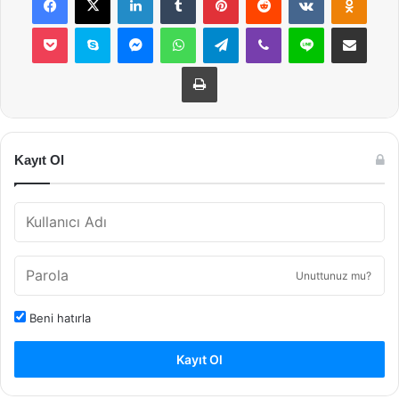
Pocket
Skype
Messenger
WhatsApp
Telegram
Viber
Line
E-Posta ile payla
Yazdır
Kayıt Ol
Unuttunuz mu?
Beni hatırla
Kayıt Ol