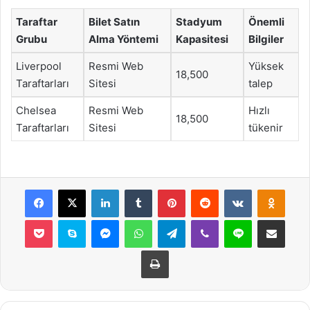
Taraftar
Bilet Satın
Stadyum
Önemli
Grubu
Alma Yöntemi
Kapasitesi
Bilgiler
Liverpool
Resmi Web
Yüksek
18,500
Taraftarları
Sitesi
talep
Chelsea
Resmi Web
Hızlı
18,500
Taraftarları
Sitesi
tükenir
Facebook
X
LinkedIn
Tumblr
Pinterest
Reddit
VKontakte
Odnok
Pocket
Skype
Messenger
WhatsApp
Telegram
Viber
Line
E-Posta ile payla
Yazdır