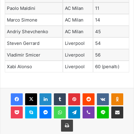
Paolo Maldini
AC Milan
11
Marco Simone
AC Milan
14
Andriy Shevchenko
AC Milan
45
Steven Gerrard
Liverpool
54
Vladimir Smicer
Liverpool
56
Xabi Alonso
Liverpool
60 (penaltı)
Facebook
X
LinkedIn
Tumblr
Pinterest
Reddit
VKontakte
Odnok
Pocket
Skype
Messenger
WhatsApp
Telegram
Viber
Line
E-Posta ile payla
Yazdır