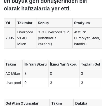
en büyük geri dönüşlerinden biri
olarak hafızalarda yer etti.
Yıl
Takımlar
Sonuç
Stadyum
Liverpool
3-3 (Liverpool 3-2
Atatürk
2005
vs AC
penaltılarla
Olimpiyat Stadı,
Milan
kazandı)
İstanbul
Takım
İlk Yarı Skoru
İkinci Yarı Skoru
Toplam Gol
AC Milan
3
0
3
Liverpool
0
3
3
Gol Atan Oyuncular
Takım
Dakika