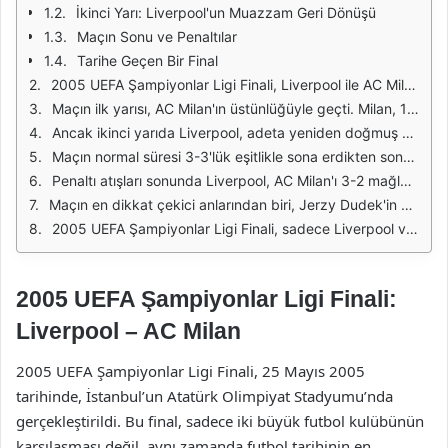
İkinci Yarı: Liverpool'un Muazzam Geri Dönüşü
Maçın Sonu ve Penaltılar
Tarihe Geçen Bir Final
2005 UEFA Şampiyonlar Ligi Finali, Liverpool ile AC Milan arasında, 25 Mayıs 2005 tarihinde İstanbul'daki Atatürk Olimpiyat Stadı'nda gerçekleştirildi. Bu final, futbol tarihinin en dramatik ve unutulmaz anlarından birine ev sahipliği yaptı. Final öncesinde AC Milan, turnuvanın favori takımlarından biri olarak gösteriliyordu ve daha önceki yıllarda kazandığı başarılarla tanınıyordu. Liverpool ise, uzun bir aradan sonra finale yükselmişti ve büyük bir zafer elde etme arzusuyla sahaya çıktı.
Maçın ilk yarısı, AC Milan'ın üstünlüğüyle geçti. Milan, 11. dakikada Paolo Maldini'nin attığı golle öne geçti. Bu gol, finalin en hızlı gollerinden biri olarak tarihe geçti. Ardından, Marco Simone ve Andriy Shevchenko'nun golleriyle Milan, ilk yarının sonunda 3-0'lık bir üstünlük sağladı. Liverpool taraftarları, takımlarının bu duruma düşmesiyle büyük bir şok yaşadı ve ikinci yarıda neler olacağı merakla beklenmeye başladı.
Ancak ikinci yarıda Liverpool, adeta yeniden doğmuş gibi sahaya çıktı. 54. dakikada, Steven Gerrard'ın kafa golüyle umutlarını yeşertti. Bu gol, Liverpool'un maçta geri dönüşü için bir dönüm noktası oldu. Ardından, 56. dakikada Vladimir Smicer ve 60. dakikada, Xabi Alonso'nun penaltı golüyle Liverpool, 3-3'lük eşitliği sağladı. Bu hızlı goller, futbol tarihinde "İstanbul Mucizesi" olarak anılacak bir geri dönüşün başlangıcı oldu.
Maçın normal süresi 3-3'lük eşitlikle sona erdikten sonra, uzatma devrelerine geçildi. Uzatmalarda her iki takım da büyük bir mücadele sergiledi, ancak gol sesi çıkmadı. Bu durum, finalin penaltı atışlarına gitmesine yol açtı. Penaltı atışlarında Liverpool, kaleci Jerzy Dudek'in başarılı kurtarışlarıyla öne geçti. AC Milan'ın penaltı atışlarında yaptığı hatalar, Liverpool'un zaferine zemin hazırladı.
Penaltı atışları sonunda Liverpool, AC Milan'ı 3-2 mağlup ederek tarihi bir zafer elde etti. Bu galibiyet, Liverpool'un beşinci kez Şampiyonlar Ligi'ni kazanması anlamına geliyordu. Maçın sonucundan sonra, Liverpool taraftarları büyük bir coşkuyla kutlamalara başladı. Bu başarı, kulüp tarihine altın harflerle kazındı ve Liverpool'un efsanevi futbol geçmişinin önemli bir parçası haline geldi.
Maçın en dikkat çekici anlarından biri, Jerzy Dudek'in penaltı atışları sırasında yaptığı kurtarışlardı. Dudek, özellikle Andriy Shevchenko'nun penaltısını kurtararak, Liverpool'un zaferinde önemli bir rol oynadı. Ayrıca, Liverpool'un teknik direktörü Rafael Benitez'in, takımını bu başarıya ulaştıran stratejileri ve motivasyonu da büyük takdir topladı.
2005 UEFA Şampiyonlar Ligi Finali, sadece Liverpool ve AC Milan için değil, futbol dünyası için de unutulmaz bir an olarak kaldı. Bu maç, futbolun ne kadar heyecan verici ve tahmin edilemez bir spor olduğunu bir kez daha gözler önüne serdi. "İstanbul Mucizesi" olarak adlandırılan bu zafer, futbol tarihinin en büyük geri dönüşlerinden biri olarak hafızalarda yer etti.
2005 UEFA Şampiyonlar Ligi Finali:
Liverpool – AC Milan
2005 UEFA Şampiyonlar Ligi Finali, 25 Mayıs 2005
tarihinde, İstanbul’un Atatürk Olimpiyat Stadyumu’nda
gerçekleştirildi. Bu final, sadece iki büyük futbol kulübünün
karşılaşması değil, aynı zamanda futbol tarihinin en