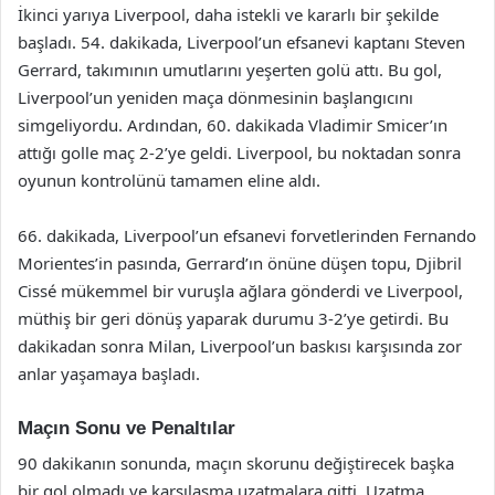
İkinci yarıya Liverpool, daha istekli ve kararlı bir şekilde
başladı. 54. dakikada, Liverpool’un efsanevi kaptanı Steven
Gerrard, takımının umutlarını yeşerten golü attı. Bu gol,
Liverpool’un yeniden maça dönmesinin başlangıcını
simgeliyordu. Ardından, 60. dakikada Vladimir Smicer’ın
attığı golle maç 2-2’ye geldi. Liverpool, bu noktadan sonra
oyunun kontrolünü tamamen eline aldı.
66. dakikada, Liverpool’un efsanevi forvetlerinden Fernando
Morientes’in pasında, Gerrard’ın önüne düşen topu, Djibril
Cissé mükemmel bir vuruşla ağlara gönderdi ve Liverpool,
müthiş bir geri dönüş yaparak durumu 3-2’ye getirdi. Bu
dakikadan sonra Milan, Liverpool’un baskısı karşısında zor
anlar yaşamaya başladı.
Maçın Sonu ve Penaltılar
90 dakikanın sonunda, maçın skorunu değiştirecek başka
bir gol olmadı ve karşılaşma uzatmalara gitti. Uzatma