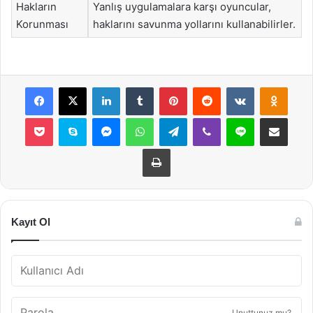
Hakların
Yanlış uygulamalara karşı oyuncular,
Korunması
haklarını savunma yollarını kullanabilirler.
Facebook
X
LinkedIn
Tumblr
Pinterest
Reddit
VKontakte
Odnok
Pocket
Skype
Messenger
WhatsApp
Telegram
Viber
Line
E-Posta ile payla
Yazdır
Kayıt Ol
Unuttunuz mu?