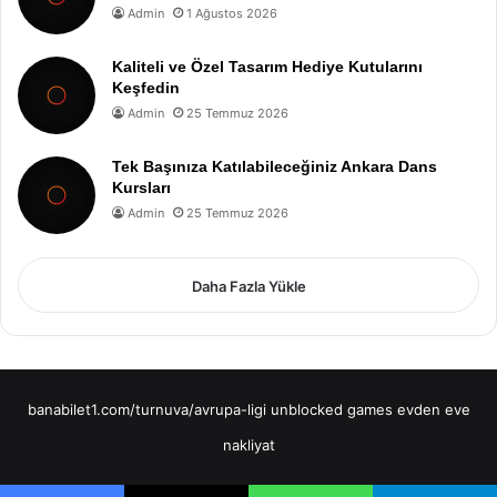
Admin
1 Ağustos 2026
Kaliteli ve Özel Tasarım Hediye Kutularını
Keşfedin
Admin
25 Temmuz 2026
Tek Başınıza Katılabileceğiniz Ankara Dans
Kursları
Admin
25 Temmuz 2026
Daha Fazla Yükle
banabilet1.com/turnuva/avrupa-ligi
unblocked games
evden eve
nakliyat