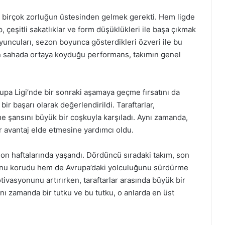
n birçok zorluğun üstesinden gelmek gerekti. Hem ligde
eşitli sakatlıklar ve form düşüklükleri ile başa çıkmak
uncuları, sezon boyunca gösterdikleri özveri ile bu
un sahada ortaya koyduğu performans, takımın genel
pa Ligi’nde bir sonraki aşamaya geçme fırsatını da
ir başarı olarak değerlendirildi. Taraftarlar,
e şansını büyük bir coşkuyla karşıladı. Aynı zamanda,
r avantaj elde etmesine yardımcı oldu.
 son haftalarında yaşandı. Dördüncü sıradaki takım, son
unu korudu hem de Avrupa’daki yolculuğunu sürdürme
otivasyonunu artırırken, taraftarlar arasında büyük bir
ynı zamanda bir tutku ve bu tutku, o anlarda en üst