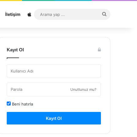
Sitemap
Arama
İletişim
yap
...
Kayıt Ol
Unuttunuz mu?
Beni hatırla
Kayıt Ol