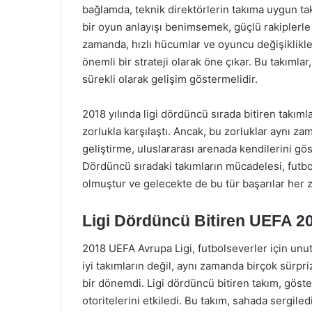
bağlamda, teknik direktörlerin takıma uygun ta
bir oyun anlayışı benimsemek, güçlü rakiplerle b
zamanda, hızlı hücumlar ve oyuncu değişiklikle
önemli bir strateji olarak öne çıkar. Bu takımla
sürekli olarak gelişim göstermelidir.
2018 yılında ligi dördüncü sırada bitiren takı
zorlukla karşılaştı. Ancak, bu zorluklar aynı za
geliştirme, uluslararası arenada kendilerini gö
Dördüncü sıradaki takımların mücadelesi, futb
olmuştur ve gelecekte de bu tür başarılar her
Ligi Dördüncü Bitiren UEFA 2
2018 UEFA Avrupa Ligi, futbolseverler için unu
iyi takımların değil, aynı zamanda birçok sürpr
bir dönemdi. Ligi dördüncü bitiren takım, göste
otoritelerini etkiledi. Bu takım, sahada sergiledi