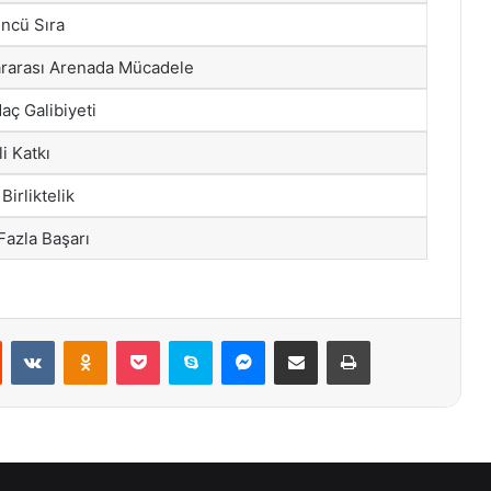
ncü Sıra
ararası Arenada Mücadele
aç Galibiyeti
i Katkı
Birliktelik
Fazla Başarı
st
Reddit
VKontakte
Odnoklassniki
Pocket
Skype
Messenger
E-Posta ile paylaş
Yazdır