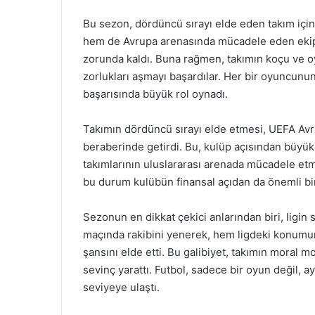
Bu sezon, dördüncü sırayı elde eden takım içi
hem de Avrupa arenasında mücadele eden ekip, ç
zorunda kaldı. Buna rağmen, takımın koçu ve oy
zorlukları aşmayı başardılar. Her bir oyuncun
başarısında büyük rol oynadı.
Takımın dördüncü sırayı elde etmesi, UEFA Avru
beraberinde getirdi. Bu, kulüp açısından büyük b
takımlarının uluslararası arenada mücadele etm
bu durum kulübün finansal açıdan da önemli bi
Sezonun en dikkat çekici anlarından biri, ligin
maçında rakibini yenerek, hem ligdeki konum
şansını elde etti. Bu galibiyet, takımın moral m
sevinç yarattı. Futbol, sadece bir oyun değil, a
seviyeye ulaştı.