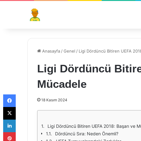
Anasayfa
/
Genel
/
Ligi Dördüncü Bitiren UEFA 201
Ligi Dördüncü Bitir
Mücadele
Facebook
18 Kasım 2024
X
LinkedIn
Ligi Dördüncü Bitiren UEFA 2018: Başarı ve 
Pinterest
Dördüncü Sıra: Neden Önemli?