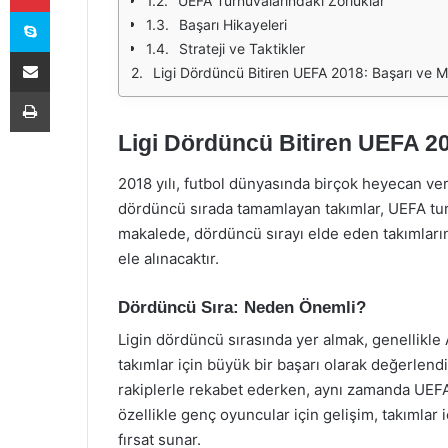
UEFA Turnuvalarındaki Zorluklar
Skype
Başarı Hikayeleri
Strateji ve Taktikler
E-Posta ile paylaş
Ligi Dördüncü Bitiren UEFA 2018: Başarı ve 
Yazdır
Ligi Dördüncü Bitiren UEFA 2
2018 yılı, futbol dünyasında birçok heyecan veric
dördüncü sırada tamamlayan takımlar, UEFA turnuv
makalede, dördüncü sırayı elde eden takımların
ele alınacaktır.
Dördüncü Sıra: Neden Önemli?
Ligin dördüncü sırasında yer almak, genellikle 
takımlar için büyük bir başarı olarak değerlendi
rakiplerle rekabet ederken, aynı zamanda UEFA’d
özellikle genç oyuncular için gelişim, takımlar
fırsat sunar.