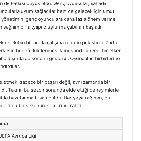
in de katkısı büyük oldu. Genç oyuncular, sahada
uncularla uyum sağladılar hem de gelecek için umut
lüp yönetimini genç oyunculara daha fazla önem verme
n sağlam bir altyapı oluşturma çabaları başladı.
eknik ekibin bir arada çalışma ruhunu pekiştirdi. Zorlu
erkesin hedefe kilitlenmesi konusunda önemli bir etken
saha dışında da kendini gösterdi. Oyuncular, birbirlerine
ndirdiler.
 etmek, sadece bir başarı değil, aynı zamanda bir
ldi. Takım, bu sezon sonunda elde ettiği deneyimlerle
lde hazırlanma fırsatı buldu. Her şeye rağmen, bu
arla dolu bir sezonun kapılarını araladı.
lama
UEFA Avrupa Ligi