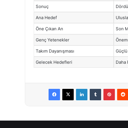
Sonuç
Dördü
Ana Hedef
Ulusl
Öne Çıkan An
Son M
Genç Yetenekler
Öneml
Takım Dayanışması
Güçlü 
Gelecek Hedefleri
Daha 
Facebook
X
LinkedIn
Tumblr
Pintere