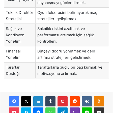
dayanışmayı güçlendirmek.
Teknik Direktör
Oyun felsefesini belirleyerek maç
Stratejisi
stratejileri geliştirmek.
Sağlık ve
Sakatlık riskini azaltmak ve
Kondisyon
performansı artırmak için sağlık
Yönetimi
kontrolleri.
Finansal
Bütçeyi doğru yönetmek ve gelir
Yönetim
artırma stratejileri geliştirmek.
Taraftar
Taraftarlarla güçlü bir bağ kurmak ve
Desteği
motivasyonu artırmak.
Facebook
X
LinkedIn
Tumblr
Pinterest
Reddit
VKontakte
Odnok
Pocket
Skype
Messenger
WhatsApp
Telegram
Viber
Line
E-Posta ile payla