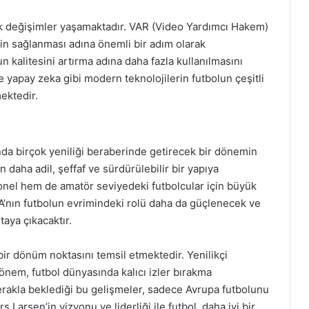
yük değişimler yaşamaktadır. VAR (Video Yardımcı Hakem)
in sağlanması adına önemli bir adım olarak
n kalitesini artırma adına daha fazla kullanılmasını
e yapay zeka gibi modern teknolojilerin futbolun çeşitli
ektedir.
nda birçok yeniliği beraberinde getirecek bir dönemin
 daha adil, şeffaf ve sürdürülebilir bir yapıya
onel hem de amatör seviyedeki futbolcular için büyük
EFA’nın futbolun evrimindeki rolü daha da güçlenecek ve
taya çıkacaktır.
r dönüm noktasını temsil etmektedir. Yenilikçi
dönem, futbol dünyasında kalıcı izler bırakma
erakla beklediği bu gelişmeler, sadece Avrupa futbolunu
s Larsen’in vizyonu ve liderliği ile futbol, daha iyi bir