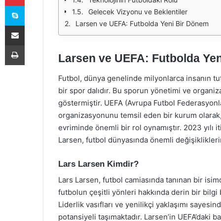
Skype
Gelecek Vizyonu ve Beklentiler
Larsen ve UEFA: Futbolda Yeni Bir Dönem
E-Posta ile paylaş
Yazdır
Larsen ve UEFA: Futbolda Ye
Futbol, dünya genelinde milyonlarca insanın tutk
bir spor dalıdır. Bu sporun yönetimi ve organiz
göstermiştir. UEFA (Avrupa Futbol Federasyonla
organizasyonunu temsil eden bir kurum olarak, 
evriminde önemli bir rol oynamıştır. 2023 yılı i
Larsen, futbol dünyasında önemli değişiklikleri
Lars Larsen Kimdir?
Lars Larsen, futbol camiasında tanınan bir isimd
futbolun çeşitli yönleri hakkında derin bir bilgi 
Liderlik vasıfları ve yenilikçi yaklaşımı sayesi
potansiyeli taşımaktadır. Larsen’in UEFA’daki b