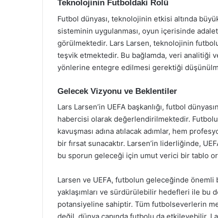
Teknolojinin Futboldaki Rolü
Futbol dünyası, teknolojinin etkisi altında bü
sisteminin uygulanması, oyun içerisinde adalet
görülmektedir. Lars Larsen, teknolojinin futbolu
teşvik etmektedir. Bu bağlamda, veri analitiği v
yönlerine entegre edilmesi gerektiği düşünülm
Gelecek Vizyonu ve Beklentiler
Lars Larsen’in UEFA başkanlığı, futbol dünyası
habercisi olarak değerlendirilmektedir. Futbolun
kavuşması adına atılacak adımlar, hem profesy
bir fırsat sunacaktır. Larsen’in liderliğinde, U
bu sporun geleceği için umut verici bir tablo or
Larsen ve UEFA, futbolun geleceğinde önemli bi
yaklaşımları ve sürdürülebilir hedefleri ile bu 
potansiyeline sahiptir. Tüm futbolseverlerin m
değil, dünya çapında futbolu da etkileyebilir. Lar