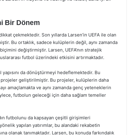
ni Bir Dönem
 dikkat çekmektedir. Son yıllarda Larsen’in UEFA ile olan
miştir. Bu ortaklık, sadece kulüplerin değil, aynı zamanda
 biçimini değiştirmiştir. Larsen, UEFA’nın stratejik
slararası futbol üzerindeki etkisini artırmaktadır.
nsal yapısını da dönüştürmeyi hedeflemektedir. Bu
rojeler geliştirilmiştir. Bu projeler, kulüplerin daha
olmayı amaçlamakta ve aynı zamanda genç yeteneklerin
öylece, futbolun geleceği için daha sağlam temeller
dın futbolunu da kapsayan çeşitli girişimleri
önelik yapılan yatırımlar, bu alandaki rekabetin
ına olanak tanımaktadır. Larsen, bu konuda farkındalık