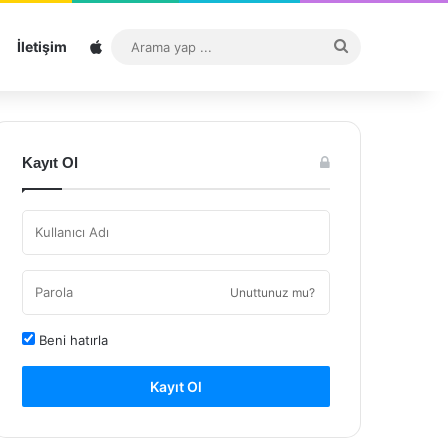
Sitemap
Arama
İletişim
yap
...
Kayıt Ol
Unuttunuz mu?
Beni hatırla
Kayıt Ol