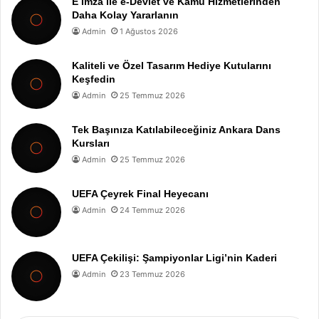
E İmza ile e-Devlet ve Kamu Hizmetlerinden
Daha Kolay Yararlanın
Admin
1 Ağustos 2026
Kaliteli ve Özel Tasarım Hediye Kutularını
Keşfedin
Admin
25 Temmuz 2026
Tek Başınıza Katılabileceğiniz Ankara Dans
Kursları
Admin
25 Temmuz 2026
UEFA Çeyrek Final Heyecanı
Admin
24 Temmuz 2026
UEFA Çekilişi: Şampiyonlar Ligi’nin Kaderi
Admin
23 Temmuz 2026