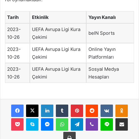
Tarih
Etkinlik
Yayın Kanalı
2023-
UEFA Avrupa Ligi Kura
beIN Sports
10-26
Çekimi
2023-
UEFA Avrupa Ligi Kura
Online Yayın
10-26
Çekimi
Platformları
2023-
UEFA Avrupa Ligi Kura
Sosyal Medya
10-26
Çekimi
Hesapları
Facebook
X
LinkedIn
Tumblr
Pinterest
Reddit
VKontakte
Odnok
Pocket
Skype
Messenger
WhatsApp
Telegram
Viber
Line
E-Posta ile payla
Yazdır