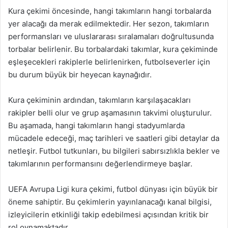
Kura çekimi öncesinde, hangi takımların hangi torbalarda
yer alacağı da merak edilmektedir. Her sezon, takımların
performansları ve uluslararası sıralamaları doğrultusunda
torbalar belirlenir. Bu torbalardaki takımlar, kura çekiminde
eşleşecekleri rakiplerle belirlenirken, futbolseverler için
bu durum büyük bir heyecan kaynağıdır.
Kura çekiminin ardından, takımların karşılaşacakları
rakipler belli olur ve grup aşamasının takvimi oluşturulur.
Bu aşamada, hangi takımların hangi stadyumlarda
mücadele edeceği, maç tarihleri ve saatleri gibi detaylar da
netleşir. Futbol tutkunları, bu bilgileri sabırsızlıkla bekler ve
takımlarının performansını değerlendirmeye başlar.
UEFA Avrupa Ligi kura çekimi, futbol dünyası için büyük bir
öneme sahiptir. Bu çekimlerin yayınlanacağı kanal bilgisi,
izleyicilerin etkinliği takip edebilmesi açısından kritik bir
rol oynamaktadır.