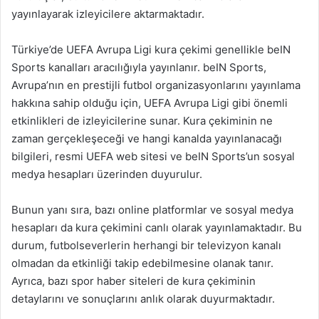
yayınlayarak izleyicilere aktarmaktadır.
Türkiye’de UEFA Avrupa Ligi kura çekimi genellikle beIN
Sports kanalları aracılığıyla yayınlanır. beIN Sports,
Avrupa’nın en prestijli futbol organizasyonlarını yayınlama
hakkına sahip olduğu için, UEFA Avrupa Ligi gibi önemli
etkinlikleri de izleyicilerine sunar. Kura çekiminin ne
zaman gerçekleşeceği ve hangi kanalda yayınlanacağı
bilgileri, resmi UEFA web sitesi ve beIN Sports’un sosyal
medya hesapları üzerinden duyurulur.
Bunun yanı sıra, bazı online platformlar ve sosyal medya
hesapları da kura çekimini canlı olarak yayınlamaktadır. Bu
durum, futbolseverlerin herhangi bir televizyon kanalı
olmadan da etkinliği takip edebilmesine olanak tanır.
Ayrıca, bazı spor haber siteleri de kura çekiminin
detaylarını ve sonuçlarını anlık olarak duyurmaktadır.