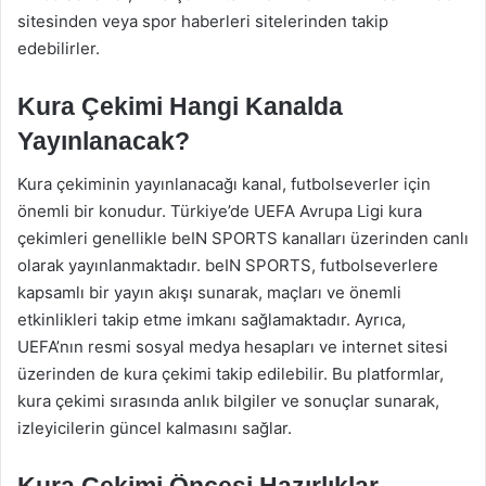
sitesinden veya spor haberleri sitelerinden takip
edebilirler.
Kura Çekimi Hangi Kanalda
Yayınlanacak?
Kura çekiminin yayınlanacağı kanal, futbolseverler için
önemli bir konudur. Türkiye’de UEFA Avrupa Ligi kura
çekimleri genellikle beIN SPORTS kanalları üzerinden canlı
olarak yayınlanmaktadır. beIN SPORTS, futbolseverlere
kapsamlı bir yayın akışı sunarak, maçları ve önemli
etkinlikleri takip etme imkanı sağlamaktadır. Ayrıca,
UEFA’nın resmi sosyal medya hesapları ve internet sitesi
üzerinden de kura çekimi takip edilebilir. Bu platformlar,
kura çekimi sırasında anlık bilgiler ve sonuçlar sunarak,
izleyicilerin güncel kalmasını sağlar.