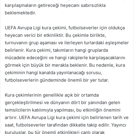
karşılaşmaların getireceği heyecanı sabırsızlıkla
beklemektedir.
UEFA Avrupa Ligi kura çekimi, futbolseverler için oldukça
heyecan verici bir etkinliktir. Bu çekimle birlikte,
turnuvanın grup aşaması ve ilerleyen turlardaki eşleşmeler
belirlenir. Kura çekimi, takımların hangi gruplarda
mücadele edeceğini ve hangi rakiplerle karşılaşacaklarını
görmek için büyük bir merakla beklenir. Bu nedenle, kura
çekiminin hangi kanalda yayınlanacağı sorusu,
futbolseverlerin gündeminde önemli bir yer tutar.
Kura çekimlerinin genellikle açık bir ortamda
gerçekleştirilmesi ve dünyanın dört bir yanından gelen
temsilcilerin katılımıyla yapılması, bu etkinliğin önemini
artırır. UEFA Avrupa Ligi kura çekimi için belirlenen tarih ve
saat, futbolseverler tarafından dikkatle takip edilir. Yayıncı
kuruluşlar, bu tür önemli etkinlikleri canlı olarak