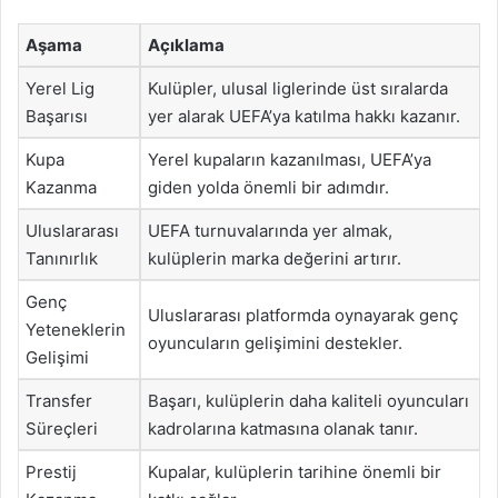
Aşama
Açıklama
Yerel Lig
Kulüpler, ulusal liglerinde üst sıralarda
Başarısı
yer alarak UEFA’ya katılma hakkı kazanır.
Kupa
Yerel kupaların kazanılması, UEFA’ya
Kazanma
giden yolda önemli bir adımdır.
Uluslararası
UEFA turnuvalarında yer almak,
Tanınırlık
kulüplerin marka değerini artırır.
Genç
Uluslararası platformda oynayarak genç
Yeteneklerin
oyuncuların gelişimini destekler.
Gelişimi
Transfer
Başarı, kulüplerin daha kaliteli oyuncuları
Süreçleri
kadrolarına katmasına olanak tanır.
Prestij
Kupalar, kulüplerin tarihine önemli bir