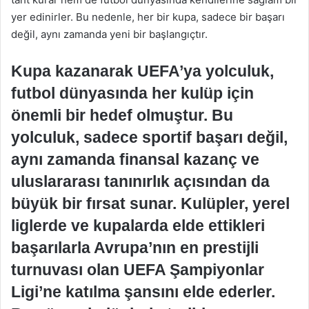
yer edinirler. Bu nedenle, her bir kupa, sadece bir başarı
değil, aynı zamanda yeni bir başlangıçtır.
Kupa kazanarak UEFA’ya yolculuk,
futbol dünyasında her kulüp için
önemli bir hedef olmuştur. Bu
yolculuk, sadece sportif başarı değil,
aynı zamanda finansal kazanç ve
uluslararası tanınırlık açısından da
büyük bir fırsat sunar. Kulüpler, yerel
liglerde ve kupalarda elde ettikleri
başarılarla Avrupa’nın en prestijli
turnuvası olan UEFA Şampiyonlar
Ligi’ne katılma şansını elde ederler.