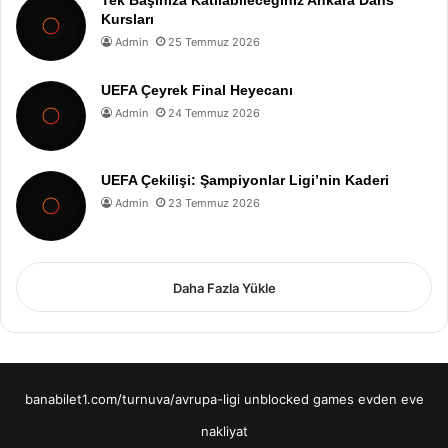
Tek Başınıza Katılabileceğiniz Ankara Dans
Kursları
Admin
25 Temmuz 2026
UEFA Çeyrek Final Heyecanı
Admin
24 Temmuz 2026
UEFA Çekilişi: Şampiyonlar Ligi’nin Kaderi
Admin
23 Temmuz 2026
Daha Fazla Yükle
banabilet1.com/turnuva/avrupa-ligi
unblocked games
evden eve
nakliyat