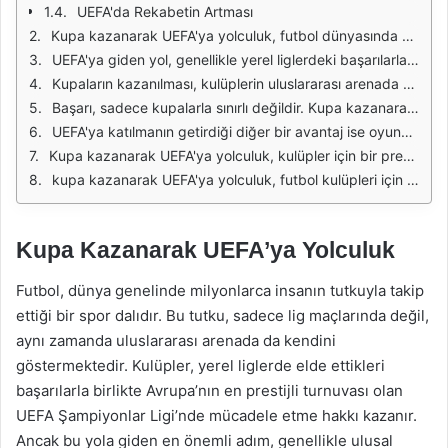
UEFA'da Rekabetin Artması
Kupa kazanarak UEFA'ya yolculuk, futbol dünyasında her kulüp için önemli bir hedef olmuştur. Bu yolculuk, sadece sportif başarı değil, aynı zamanda finansal kazanç ve uluslararası tanınırlık açısından da büyük bir fırsat sunar. Kulüpler, yerel liglerde ve kupalarda elde ettikleri başarılarla Avrupa'nın en prestijli turnuvası olan UEFA Şampiyonlar Ligi'ne katılma şansını elde ederler. Bu süreç, kulüplerin tarihine ve taraftarlarına da büyük bir katkı sağlar.
UEFA'ya giden yol, genellikle yerel liglerdeki başarılarla başlar. Bir kulüp, ulusal liginde en üst sıralarda yer alarak, UEFA Kupası veya UEFA Şampiyonlar Ligi'ne katılma hakkını kazanabilir. Bu başarı, kulüp yönetiminin, teknik ekibin ve oyuncuların birleşik çabası ile elde edilir. Ayrıca, bu süreçte taraftarların desteği de oldukça önemlidir. Taraftarlar, kulüplerinin bu yolda ilerlemesine büyük katkı sağlarlar.
Kupaların kazanılması, kulüplerin uluslararası arenada tanınmasına yardımcı olur. Avrupa'daki diğer kulüplerle yarışmak, hem deneyim kazandırır hem de kulübün marka değerini artırır. UEFA'nın düzenlediği turnuvalarda yer almak, kulüplere yeni sponsorluk anlaşmaları yapma ve geniş bir izleyici kitlesiyle buluşma fırsatı sunar. Bu durum, kulüplerin finansal durumunu iyileştirir ve gelecekteki yatırımlar için kaynak oluşturur.
Başarı, sadece kupalarla sınırlı değildir. Kupa kazanarak UEFA'ya giden yol, aynı zamanda genç yeteneklerin keşfedilmesine de olanak tanır. Kulüpler, uluslararası platformda oynayarak daha iyi oyuncular çekebilir ve mevcut genç yeteneklerini geliştirme fırsatı bulurlar. Bu da, futbolun geleceği için önemli bir adım olarak değerlendirilmektedir.
UEFA'ya katılmanın getirdiği diğer bir avantaj ise oyuncu transferlerinde yaşanan değişikliklerdir. Başarılı bir sezon geçiren kulüpler, daha kaliteli oyuncuları kadrolarına katma şansı bulurlar. Bu durum, kulüplerin rekabet gücünü artırırken, aynı zamanda ulusal ligdeki diğer takımlar için de bir motivasyon kaynağı olur.
Kupa kazanarak UEFA'ya yolculuk, kulüpler için bir prestij meselesidir. Bu süreçte elde edilen başarılar, kulüplerin tarihine altın harflerle kazınır. Taraftarlar, bu başarıları kutlar ve kulüplerinin uluslararası alanda tanınmasından gurur duyarlar. kupa kazanmak, bir kulübün kimliğini ve geleceğini şekillendiren önemli bir faktördür.
kupa kazanarak UEFA'ya yolculuk, futbol kulüpleri için çok yönlü bir deneyim sunar. Bu süreç, sportif başarıyı, finansal kazancı ve uluslararası tanınırlığı beraberinde getirir. Her kulüp, bu yolculuğun getirdiği fırsatları değerlendirmek için çaba sarf etmeli ve hedeflerine ulaşmak için gereken adımları atmalıdır.
Kupa Kazanarak UEFA’ya Yolculuk
Futbol, dünya genelinde milyonlarca insanın tutkuyla takip
ettiği bir spor dalıdır. Bu tutku, sadece lig maçlarında değil,
aynı zamanda uluslararası arenada da kendini
göstermektedir. Kulüpler, yerel liglerde elde ettikleri
başarılarla birlikte Avrupa’nın en prestijli turnuvası olan
UEFA Şampiyonlar Ligi’nde mücadele etme hakkı kazanır.
Ancak bu yola giden en önemli adım, genellikle ulusal