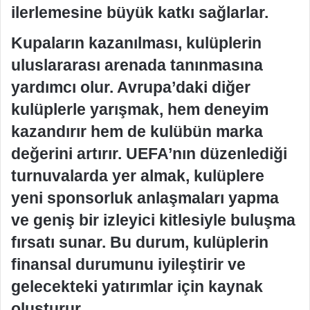
ilerlemesine büyük katkı sağlarlar.
Kupaların kazanılması, kulüplerin
uluslararası arenada tanınmasına
yardımcı olur. Avrupa’daki diğer
kulüplerle yarışmak, hem deneyim
kazandırır hem de kulübün marka
değerini artırır. UEFA’nın düzenlediği
turnuvalarda yer almak, kulüplere
yeni sponsorluk anlaşmaları yapma
ve geniş bir izleyici kitlesiyle buluşma
fırsatı sunar. Bu durum, kulüplerin
finansal durumunu iyileştirir ve
gelecekteki yatırımlar için kaynak
oluşturur.