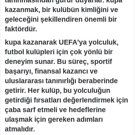
tanınmasından gurur duyarlar. kupa
kazanmak, bir kulübün kimliğini ve
geleceğini şekillendiren önemli bir
faktördür.
kupa kazanarak UEFA’ya yolculuk,
futbol kulüpleri için çok yönlü bir
deneyim sunar. Bu süreç, sportif
başarıyı, finansal kazancı ve
uluslararası tanınırlığı beraberinde
getirir. Her kulüp, bu yolculuğun
getirdiği fırsatları değerlendirmek için
çaba sarf etmeli ve hedeflerine
ulaşmak için gereken adımları
atmalıdır.