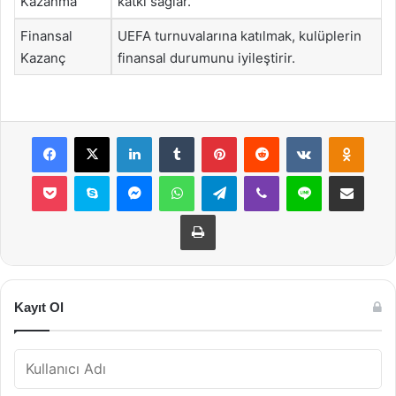
Kazanma
katkı sağlar.
Finansal
UEFA turnuvalarına katılmak, kulüplerin
Kazanç
finansal durumunu iyileştirir.
Facebook
X
LinkedIn
Tumblr
Pinterest
Reddit
VKontakte
Odnok
Pocket
Skype
Messenger
WhatsApp
Telegram
Viber
Line
E-Posta ile payla
Yazdır
Kayıt Ol