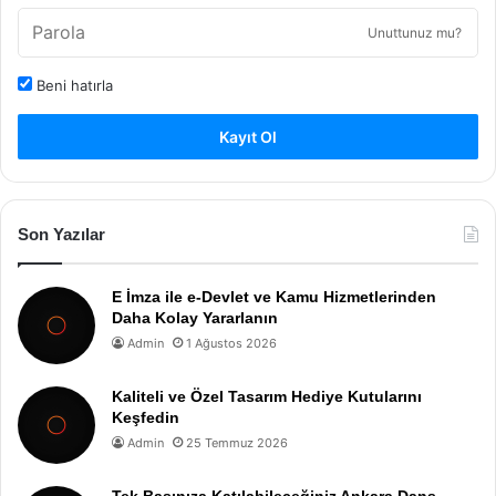
Unuttunuz mu?
Beni hatırla
Kayıt Ol
Son Yazılar
E İmza ile e-Devlet ve Kamu Hizmetlerinden
Daha Kolay Yararlanın
Admin
1 Ağustos 2026
Kaliteli ve Özel Tasarım Hediye Kutularını
Keşfedin
Admin
25 Temmuz 2026